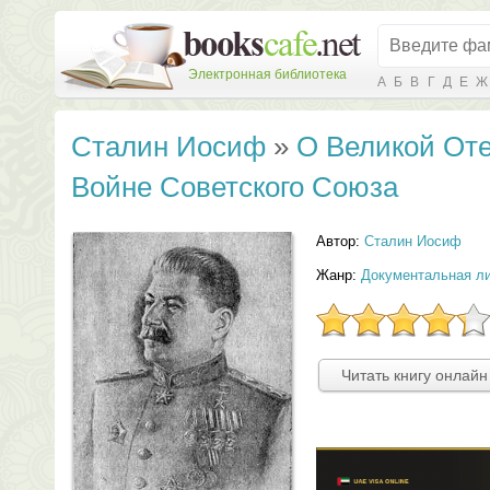
Электронная библиотека
А
Б
В
Г
Д
Е
Ж
Сталин Иосиф
»
О Великой От
Войне Советского Союза
Автор:
Сталин Иосиф
Жанр:
Документальная л
Читать книгу онлайн