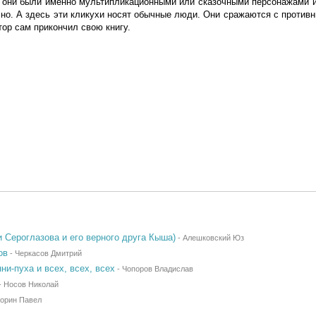
ы они были именно мультипликационными или сказочными персонажами и
сно. А здесь эти кликухи носят обычные люди. Они сражаются с противн
тор сам прикончил свою книгу.
 Сероглазова и его верного друга Кыша)
-
Алешковский Юз
ов
-
Черкасов Дмитрий
и-пуха и всех, всех, всех
-
Чопоров Владислав
-
Носов Николай
орин Павел