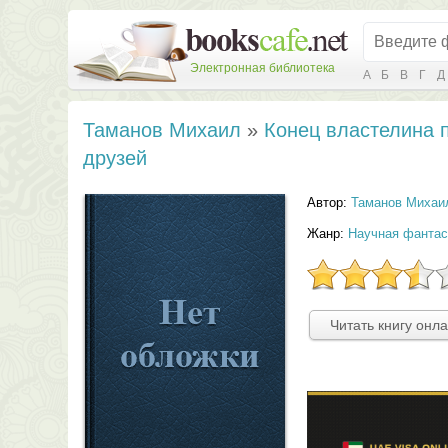
Электронная библиотека
А
Б
В
Г
Д
Таманов Михаил
»
Конец властелина 
друзей
Автор:
Таманов Михаи
Жанр:
Научная фантас
Читать книгу онл