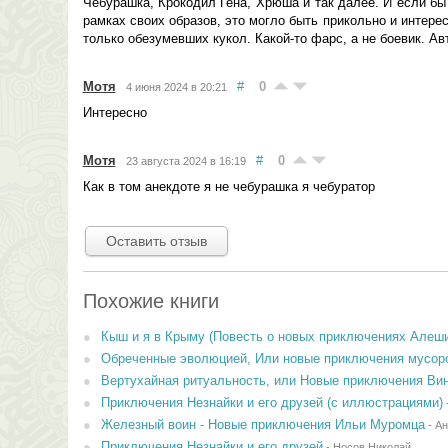
Чебурашка, Крокодил Гена, Хрюша и так далее. И если б
рамках своих образов, это могло быть прикольно и интере
только обезумевших кукол. Какой-то фарс, а не боевик. Ав
Мотя
#
0
4 июня 2024 в 20:21
Интересно
Мотя
#
0
23 августа 2024 в 16:19
Как в том анекдоте я не чебурашка я чебуратор
Оставить отзыв
Похожие книги
Кыш и я в Крыму (Повесть о новых приключениях Алеши
Обреченные эволюцией, Или новые приключения мусор
Вертухайная ритуальность, или Новые приключения Винн
Приключения Незнайки и его друзей (с иллюстрациями)
Железный воин - Новые приключения Ильи Муромца
-
Ан
Приключения Незнайки и его друзей
-
Носов Николай