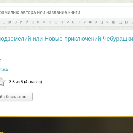
Е
Ж
З
И
Й
К
Л
М
Н
О
П
Р
С
Т
У
Ф
Х
Ц
Ч
Ш
Щ
Ы
подземелий или Новые приключений Чебурашки 
л
тика
3.5 из 5 (4 голоса)
айн бесплатно