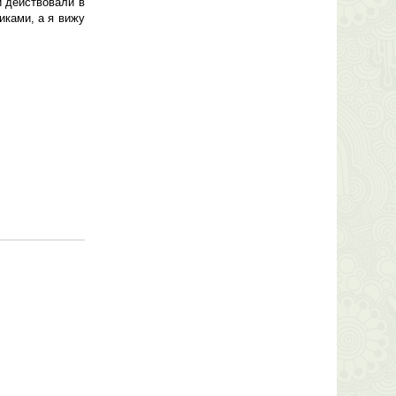
 действовали в
иками, а я вижу