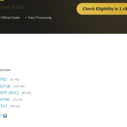
латно:
 FB2
(91 КБ)
е EPUB
(118 КБ)
 RTF (DOC)
(95 КБ)
 HTML
(91 КБ)
 TXT
(89 КБ)
?