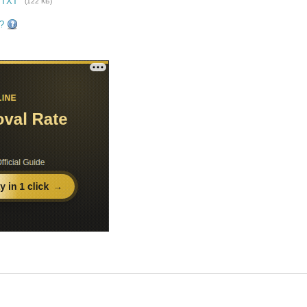
 TXT
(122 КБ)
?