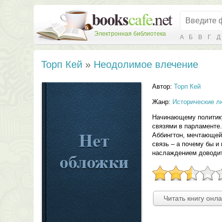
Электронная библиотека
А
Б
В
Г
Д
Торп Кей
»
Неодолимое влечение
Автор:
Торп Кей
Жанр:
Исторические л
Начинающему политику
связями в парламенте.
Аббингтон, мечтающей 
связь – а почему бы и
наслаждением доводит
Читать книгу онл