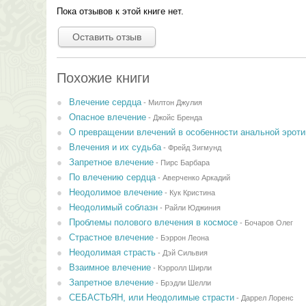
Пока отзывов к этой книге нет.
Оставить отзыв
Похожие книги
Влечение сердца
-
Милтон Джулия
Опасное влечение
-
Джойс Бренда
О превращении влечений в особенности анальной эроти
Влечения и их судьба
-
Фрейд Зигмунд
Запретное влечение
-
Пирс Барбара
По влечению сердца
-
Аверченко Аркадий
Неодолимое влечение
-
Кук Кристина
Неодолимый соблазн
-
Райли Юджиния
Проблемы полового влечения в космосе
-
Бочаров Олег
Страстное влечение
-
Бэррон Леона
Неодолимая страсть
-
Дэй Сильвия
Взаимное влечение
-
Кэрролл Ширли
Запретное влечение
-
Брэдли Шелли
СЕБАСТЬЯН, или Неодолимые страсти
-
Даррел Лоренс