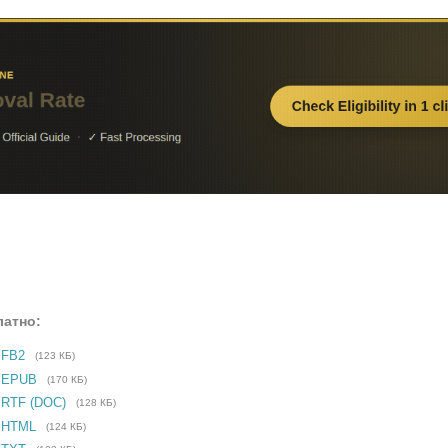
латно:
 FB2
(123 КБ)
е EPUB
(170 КБ)
 RTF (DOC)
(128 КБ)
 HTML
(124 КБ)