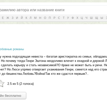
Е
Ж
З
И
Й
К
Л
М
Н
О
П
Р
С
Т
У
Ф
Х
Ц
Ч
Ш
Щ
Ы
юбовные романы
 нужна подходящая невеста – богатая аристократка из семьи, облада
 Но почему тогда Генри Эштона неодолимо влечет к ехидной и дерзкой 
сделать карьеру и стать независимой?О браке не может быть и речи. Н
 нет? Но Люси упрямо отвергает ухаживания Генри, смеется над его стра
 до бешенства.Любовь?Война!Так кто же сдастся первым?..
2.5 из 5 (2 голоса)
айн бесплатно