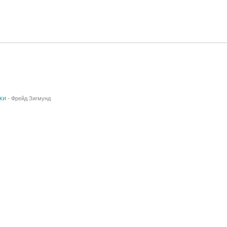
ки
-
Фрейд Зигмунд