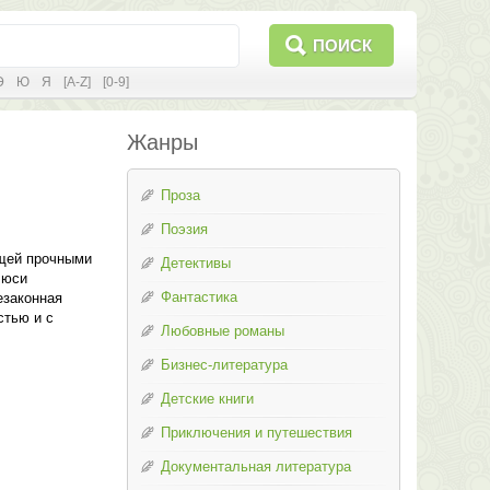
ПОИСК
Э
Ю
Я
[A-Z]
[0-9]
Жанры
Проза
Поэзия
ющей прочными
Детективы
Люси
Фантастика
езаконная
стью и с
Любовные романы
Бизнес-литература
Детские книги
Приключения и путешествия
Документальная литература