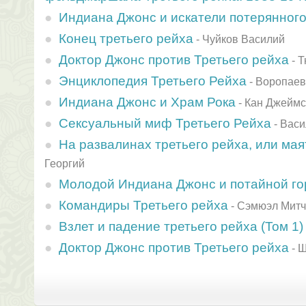
Индиана Джонс и искатели потерянного
Конец третьего рейха
-
Чуйков Василий
Доктор Джонс против Третьего рейха
-
Т
Энциклопедия Третьего Рейха
-
Воропаев
Индиана Джонс и Храм Рока
-
Кан Джеймс
Сексуальный миф Третьего Рейха
-
Васи
На развалинах третьего рейха, или ма
Георгий
Молодой Индиана Джонс и потайной го
Командиры Третьего рейха
-
Сэмюэл Мит
Взлет и падение третьего рейха (Том 1)
Доктор Джонс против Третьего рейха
-
Щ