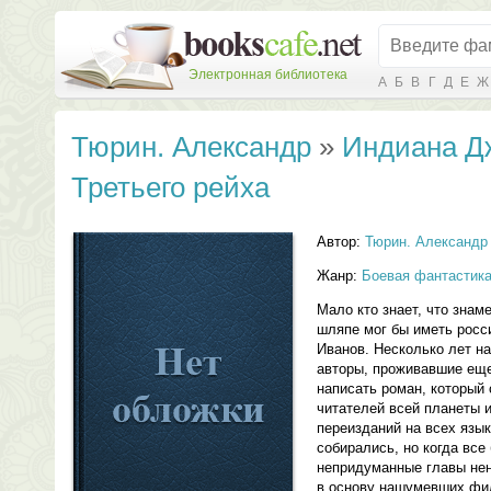
Электронная библиотека
А
Б
В
Г
Д
Е
Ж
Тюрин. Александр
»
Индиана Д
Третьего рейха
Автор:
Тюрин. Александр
Жанр:
Боевая фантастик
Мало кто знает, что знам
шляпе мог бы иметь росс
Иванов. Несколько лет на
авторы, проживавшие еще
написать роман, который
читателей всей планеты 
переизданий на всех язы
собирались, но когда все 
непридуманные главы не
в основу нашумевших фи