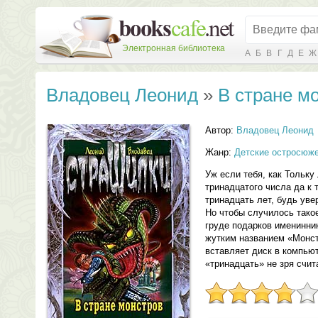
Электронная библиотека
А
Б
В
Г
Д
Е
Ж
Владовец Леонид
»
В стране м
Автор:
Владовец Леонид
Жанр:
Детские остросюж
Уж если тебя, как Тольку
тринадцатого числа да к 
тринадцать лет, будь уве
Но чтобы случилось такое
груде подарков именинни
жутким названием «Монст
вставляет диск в компью
«тринадцать» не зря сч