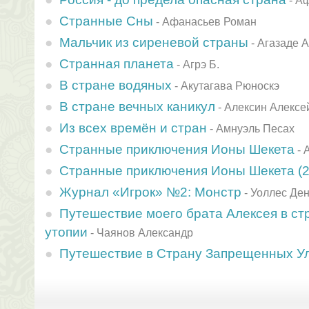
-
Аф
Странные Сны
-
Афанасьев Роман
Мальчик из сиреневой страны
-
Агазаде 
Странная планета
-
Агрэ Б.
В стране водяных
-
Акутагава Рюноскэ
В стране вечных каникул
-
Алексин Алексе
Из всех времён и стран
-
Амнуэль Песах
Странные приключения Ионы Шекета
-
Странные приключения Ионы Шекета (2
Журнал «Игрок» №2: Монстр
-
Уоллес Де
Путешествие моего брата Алексея в ст
утопии
-
Чаянов Александр
Путешествие в Страну Запрещенных У