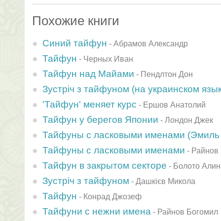
Похожие книги
Синий тайфун
-
Абрамов Александр
Тайфун
-
Черных Иван
Тайфун над Майами
-
Пендлтон Дон
Зустрiч з тайфуном (на украинском язык
'Тайфун' меняет курс
-
Ершов Анатолий
Тайфун у берегов Японии
-
Лондон Джек
Тайфуны с ласковыми именами (Эмиль Б
Тайфуны с ласковыми именами
-
Райнов
Тайфун в закрытом секторе
-
Болото Алин
Зустріч з тайфуном
-
Дашкієв Микола
Тайфун
-
Конрад Джозеф
Тайфуни с нежни имена
-
Райнов Богомил