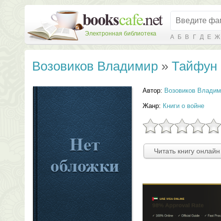
Электронная библиотека
А
Б
В
Г
Д
Е
Ж
Возовиков Владимир
»
Тайфун
Автор:
Возовиков Владим
Жанр:
Книги о войне
Читать книгу онлайн