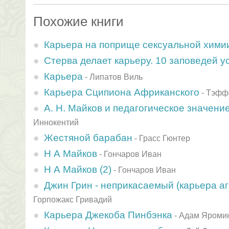
Похожие книги
Карьера на поприще сексуальной хими
Стерва делает карьеру. 10 заповедей у
Карьера
-
Липатов Виль
Карьера Сципиона Африканского
-
Тэфф
А. Н. Майков и педагогическое значение
Иннокентий
Жестяной барабан
-
Грасс Гюнтер
Н А Майков
-
Гончаров Иван
Н А Майков (2)
-
Гончаров Иван
Джин Грин - неприкасаемый (карьера а
Горпожакс Гривадий
Карьера Джекоба Пинбэнка
-
Адам Яроми