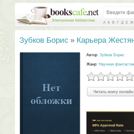
Электронная библиотека
А
Б
В
Г
Д
Е
Ж
Зубков Борис
»
Карьера Жестя
Автор:
Зубков Борис
Жанр:
Научная фантасти
Читать книгу онлайн