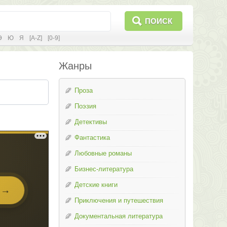
ПОИСК
Э
Ю
Я
[A-Z]
[0-9]
Жанры
Проза
Поэзия
Детективы
Фантастика
Любовные романы
Бизнес-литература
Детские книги
Приключения и путешествия
Документальная литература