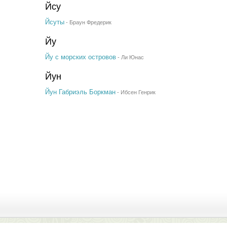
Йсу
Йсуты
-
Браун Фредерик
Йу
Йу с морских островов
-
Ли Юнас
Йун
Йун Габриэль Боркман
-
Ибсен Генрик