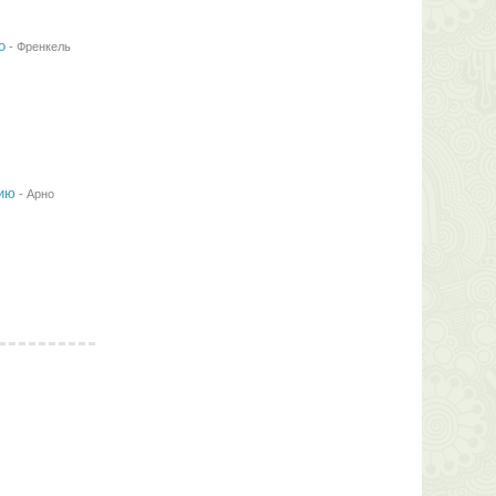
о
-
Френкель
нию
-
Арно