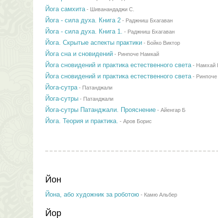
Йога самхита
-
Шиванандаджи С.
Йога - сила духа. Книга 2
-
Раджниш Бхагаван
Йога - сила духа. Книга 1.
-
Раджниш Бхагаван
Йога. Скрытые аспекты практики
-
Бойко Виктор
Йога сна и сновидений
-
Ринпоче Намкай
Йога сновидений и практика естественного света
-
Намхай 
Йога сновидений и практика естественного света
-
Ринпоче
Йога-сутра
-
Патанджали
Йога-сутры
-
Патанджали
Йога-сутры Патанджали. Прояснение
-
Айенгар Б
Йога. Теория и практика.
-
Аров Борис
Йон
Йона, або художник за роботою
-
Камю Альбер
Йор