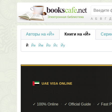
Электронная библиотека
А
Б
В
Г
Д
Авторы на «Й»
Книги на «Й»
Серии
Й
Йе
Йм
Йо
Йс
Йу