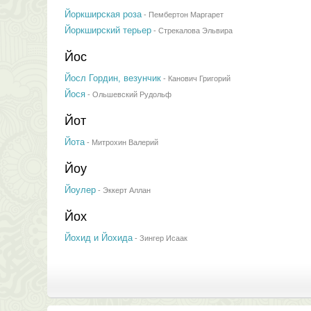
Йоркширская роза
-
Пембертон Маргарет
Йоркширский терьер
-
Стрекалова Эльвира
Йос
Йосл Гордин, везунчик
-
Канович Григорий
Йося
-
Ольшевский Рудольф
Йот
Йота
-
Митрохин Валерий
Йоу
Йоулер
-
Эккерт Аллан
Йох
Йохид и Йохида
-
Зингер Исаак