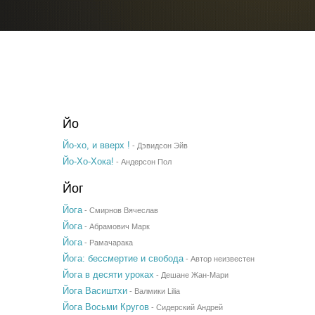
Йо
Йо-хо, и вверх !
-
Дэвидсон Эйв
Йо-Хо-Хока!
-
Андерсон Пол
Йог
Йога
-
Смирнов Вячеслав
Йога
-
Абрамович Марк
Йога
-
Рамачарака
Йога: бессмертие и свобода
-
Автор неизвестен
Йога в десяти уроках
-
Дешане Жан-Мари
Йога Васиштхи
-
Валмики Lilia
Йога Восьми Кругов
-
Сидерский Андрей