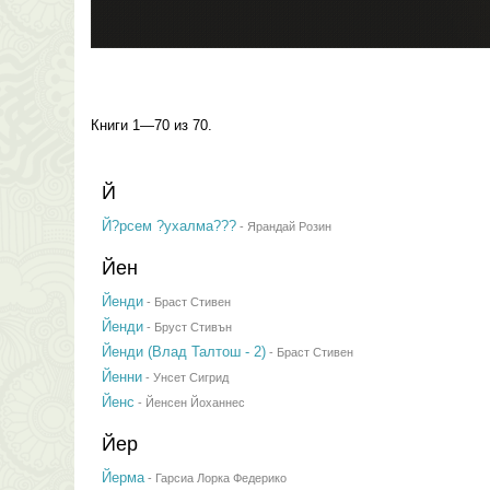
Книги 1—70 из 70.
Й
Й?рсем ?ухалма???
-
Ярандай Розин
Йен
Йенди
-
Браст Стивен
Йенди
-
Бруст Стивън
Йенди (Влад Талтош - 2)
-
Браст Стивен
Йенни
-
Унсет Сигрид
Йенс
-
Йенсен Йоханнес
Йер
Йерма
-
Гарсиа Лорка Федерико