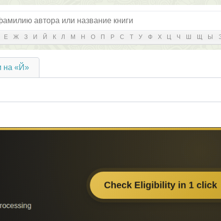
Е
Ж
З
И
Й
К
Л
М
Н
О
П
Р
С
Т
У
Ф
Х
Ц
Ч
Ш
Щ
Ы
 на «Й»