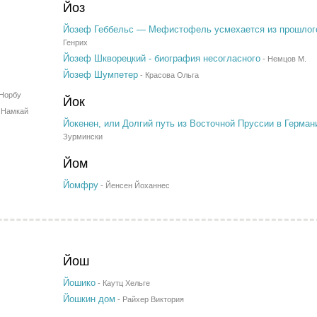
Йоз
Йозеф Геббельс — Мефистофель усмехается из прошлог
Генрих
Йозеф Шкворецкий - биография несогласного
-
Немцов М.
Йозеф Шумпетер
-
Красова Ольга
Норбу
Йок
 Намкай
Йокенен, или Долгий путь из Восточной Пруссии в Герма
Зурмински
Йом
Йомфру
-
Йенсен Йоханнес
Йош
Йошико
-
Каутц Хельге
Йошкин дом
-
Райхер Виктория