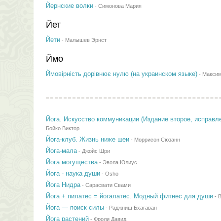
Йернские волки
-
Симонова Мария
Йет
Йети
-
Малышев Эрнст
Ймо
Ймовiрнiсть дорiвнює нулю (на украинском языке)
-
Максим
Йога. Искусство коммуникации (Издание второе, исправл
Бойко Виктор
Йога-клуб. Жизнь ниже шеи
-
Моррисон Сюзанн
Йога-мала
-
Джойс Шри
Йога могущества
-
Эвола Юлиус
Йога - наука души
-
Osho
Йога Нидра
-
Сарасвати Свами
Йога + пилатес = йогалатес. Модный фитнес для души
-
В
Йога — поиск силы
-
Раджниш Бхагаван
Йога растений
-
Фроли Давид