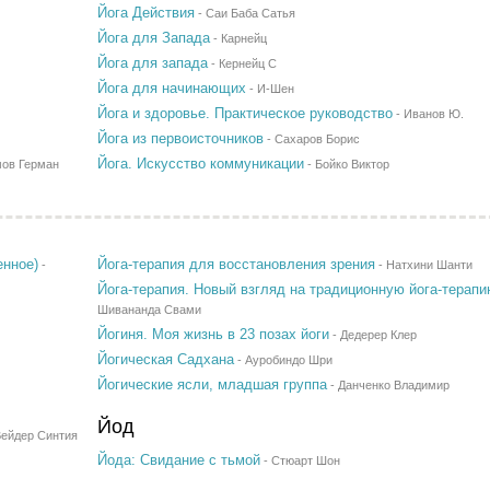
Йога Действия
-
Саи Баба Сатья
Йога для Запада
-
Карнейц
Йога для запада
-
Кернейц С
Йога для начинающих
-
И-Шен
Йога и здоровье. Практическое руководство
-
Иванов Ю.
Йога из первоисточников
-
Сахаров Борис
Йога. Искусство коммуникации
ов Герман
-
Бойко Виктор
енное)
Йога-терапия для восстановления зрения
-
-
Натхини Шанти
Йога-терапия. Новый взгляд на традиционную йога-терап
Шивананда Свами
Йогиня. Моя жизнь в 23 позах йоги
-
Дедерер Клер
Йогическая Садхана
-
Ауробиндо Шри
Йогические ясли, младшая группа
-
Данченко Владимир
Йод
ейдер Синтия
Йода: Свидание с тьмой
-
Стюарт Шон