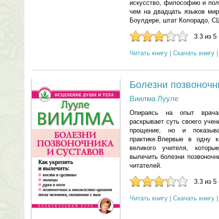
искусство, философию и пол
чем на двадцать языков мир
Боулдере, штат Колорадо, С
3.3 из 5
Читать книгу
|
Скачать книгу
Болезни позвоночн
Виилма Лууле
Опираясь на опыт врача
раскрывает суть своего уче
прощение, но и показыв
практике.Впервые в одну 
великого учителя, котор
вылечить болезни позвоночн
читателей.
3.3 из 5
Читать книгу
|
Скачать книгу