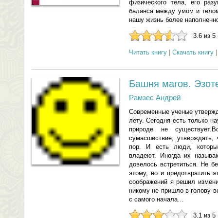
физического тела, его раз
баланса между умом и тело
нашу жизнь более наполненно
3.6 из 5
Читать книгу
|
Скачать книгу
Башня магов. Эзот
Рамзес Андрей
Современные ученые утвержд
лету. Сегодня есть только на
природе не существует.
сумасшествие, утверждать, 
пор. И есть люди, котор
владеют. Иногда их назыв
довелось встретиться. Не б
этому, но и предотвратить 
соображений я решил измени
никому не пришло в голову в
с самого начала…
3.1 из 5