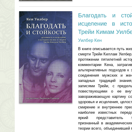
Благодать и стой
исцеление в ист
Трейи Кимам Уилб
Уилбер Кен
В книге описывается путь жи
смерти Трейи Киллам Уилбер
протяжении пятилетней исто
комментарии Кена, затраг
альтернативных подходов к 
соединения мужских и жен
западных традиций знани
записями Трейи, с предел
повествующими о ее внут
завораживающую картину со
здоровья и исцеления, целос
смирение и внутреннее пре
наиболее известных перед
яркий представитель тр
признанный в академических
теории всего, объединившей 