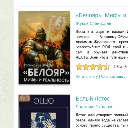
«Белояр». Мифы и 
Жуков Станислав
Всем кто ищет и находит.
помощи ближнему.О
любимым.Желающего проя
благость.Чтит РОД свой и
сам и обучает действов
ЧЕСТЬ.Всем кто в пути ещё и
4.6 из 5
Читать книгу
|
Скачать книгу
Белый Лотос
Раджниш Бхагаван
Лотос олицетворяет главный
озере, однако вода не касае
основу твоего существа: ты