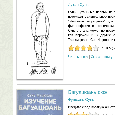
Лутан Сунь
Сунь Лутан был первый из 
потомкам удивительное про
"Изучение Багуацюань", где
философские и технические
Сунь Лутана может по праву
как впрочем и 3 другие с
Тайцзицюань, Син И цюань и 
4 из 5 (
Читать книгу
|
Скачать книгу
Багуацюань сюэ
Фуцюань Сунь
Введите сюда краткую аннот