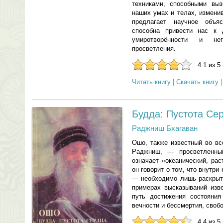
техниками, способными вы
наших умах и телах, измени
предлагает научное объя
способна привести нас к 
умиротворённости и не
просветления.
4.1 из 5
Читать книгу
|
Скачать книгу
Будда: Пустота Се
Раджниш Бхагаван
Ошо, также известный во в
Раджниш, — просветленны
означает «океанический, рас
он говорит о том, что внутр
— необходимо лишь раскрыт
примерах высказываний изв
путь достижения состояния
вечности и бессмертия, своб
4.4 из 5