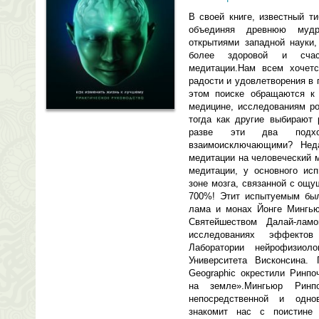
В своей книге, известный т
объединяя древнюю муд
открытиями западной науки,
более здоровой и сча
медитации.Нам всем хочетс
радости и удовлетворения в 
этом поиске обращаются к 
медицине, исследованиям ро
тогда как другие выбирают 
разве эти два подход
взаимоисключающими? Неда
медитации на человеческий м
медитации, у основного исп
зоне мозга, связанной с ощ
700%! Этит испытуемым был
лама и монах Йонге Мингью
Святейшеством Далай-лам
исследованиях эффекто
Лаборатории нейрофизиол
Университета Висконсина. 
Geographic окрестили Ринп
на земле».Мингьюр Рин
непосредственной и одно
знакомит нас с поистине