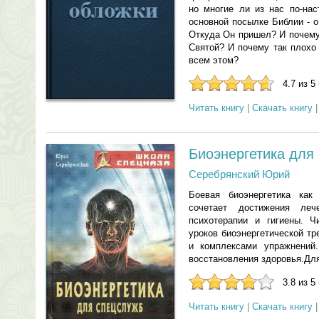
но многие ли из нас по-на
основной посылке Библии - о
Откуда Он пришел? И почему
Святой? И почему так плохо
всем этом?
4.7 из 5
Читать книгу
|
Скачать книгу
Биоэнергетика для
Серебрянский Юрий
Боевая биоэнергетика как
сочетает достижения леч
психотерапии и гигиены. Ч
уроков биоэнергетической т
и комплексами упражнений.
восстановления здоровья.Для
3.8 из 5
Читать книгу
|
Скачать книгу