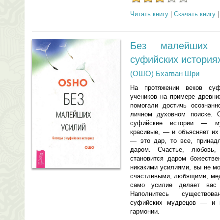
Читать книгу
|
Скачать книгу
Без малейших 
суфийских история
(ОШО) Бхагван Шри
На протяжении веков суф
учеников на примере древни
помогали достичь осознанн
личном духовном поиске. 
суфийские истории — му
красивые, — и объясняет их
— это дар, то все, принад
даром. Счастье, любовь
становится даром божестве
никакими усилиями, вы не м
счастливыми, любящими, мед
само усилие делает вас
Наполнитесь существова
суфийских мудрецов — и в
гармонии.