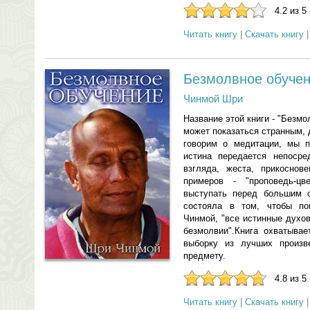
4.2 из 5
Читать книгу
|
Скачать книгу
Безмолвное обуче
Чинмой Шри
Название этой книги - "Безмо
может показаться странным,
говорим о медитации, мы п
истина передается непосре
взгляда, жеста, прикоснов
примеров - "проповедь-ц
выступать перед большим с
состояла в том, чтобы по
Чинмой, "все истинные духо
безмолвии".Книга охватыва
выборку из лучших произ
предмету.
4.8 из 5
Читать книгу
|
Скачать книгу