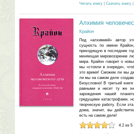
Читать книгу
|
Скачать книгу
Алхимия человечес
Крайон
Под «алхимией» автор это
сущность по имени Крайон
приходящую в последние год
меняющая мировоззрение люд
мира. Крайон говорит о новы
мы «стояли в очереди», что
это время! Сможем ли мы д
ли мы на самом деле создав
Безусловно! В третьей книге
равными и несет ту же эн
зарождения нашей планет
грядущими катастрофами, но
творческую работу. Если эта
дома, значит, вы действите
есть на самом деле!
4.2 из 5