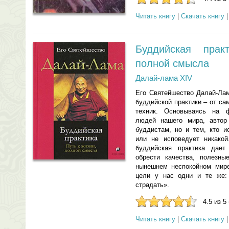
Читать книгу
|
Скачать книгу
Буддийская прак
полной смысла
Далай-лама XIV
Его Святейшество Далай-Лам
буддийской практики – от с
техник. Основываясь на 
людей нашего мира, автор
буддистам, но и тем, кто 
или не исповедует никакой
буддийская практика дает
обрести качества, полезн
нынешнем неспокойном мир
цели у нас одни и те же
страдать».
4.5 из 5
Читать книгу
|
Скачать книгу