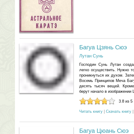
Багуа Цзянь Сюэ
Лутан Сунь
Господин Сунь Лутан созда
легко осуществить. Нужно т
проникнуться их духом. Зат
Восемь Принципов Меча Багу
десять тысяч вещей. Кроме
берут начало в изображении Ц
3.8 из 5
Читать книгу
|
Скачать книгу
Багуа Цюань Сюэ