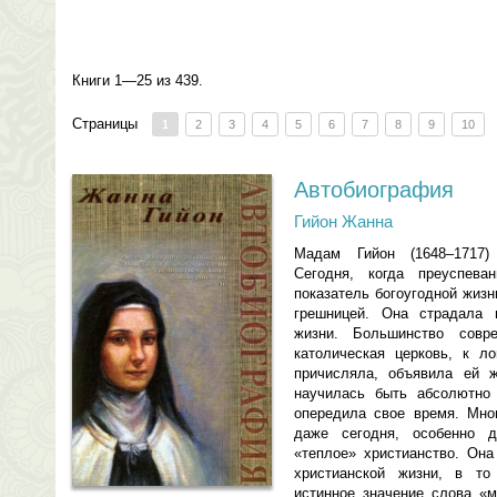
Книги 1—25 из 439.
Страницы
1
2
3
4
5
6
7
8
9
10
Автобиография
Гийон Жанна
Мадам Гийон (1648–1717)
Сегодня, когда преуспева
показатель богоугодной жизн
грешницей. Она страдала 
жизни. Большинство совр
католическая церковь, к л
причисляла, объявила ей 
научилась быть абсолютно 
опередила свое время. Мно
даже сегодня, особенно д
«теплое» христианство. Она
христианской жизни, в то
истинное значение слова «м