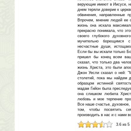
верующие имеют в Иисусе, н
днем теряли доверие к церкви
обвинения, направленные п
Впрочем, мнение людей ее 
жизнь она искала максимал
прекрасно понимала, что эт
своего глубокого духовног
мучительно борющимся с
несчастные души, истощаю
Если бы вы искали только Бо
пришел бы конец всем ваш
сказал, что только два чел
жизнь Христа, это были апо
Джон Уесли сказал о ней: 
столетий, пока мы найдем 
образцом истинной святост
мадам Гийон была преследуе
она слишком любила Христ
любовь и мое терпение пр
Все наше счастье, духовное,
том, чтобы посвятить с
производить в нас и с нами в
3.6 из 5