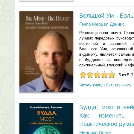
Большой Ум - Бол
Генпо Мерцел Дэннис
Революционная книга Генп
лучших передовых руководст
восточной и западной пр
Большого Ума, основанный
видимому, является самым 
в буддизме за последние
оригинальный, глубокий и э
5 из 5 (
Читать книгу
|
Скачать книгу
Будда, мозг и ней
Как изменить 
Практическое руко
Мингьюр Йонге