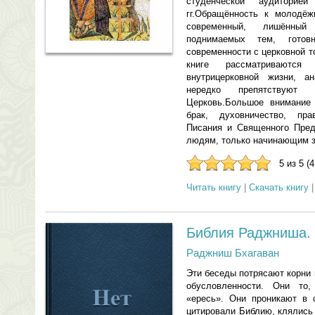
студенческой аудитор
гг.Обращённость к молодёж
современный, лишённый
поднимаемых тем, гото
современности с церковной т
книге рассматриваются
внутрицерковной жизни, а
нередко препятствую
Церковь.Большое внимание 
брак, духовничество, пр
Писания и Священного Пред
людям, только начинающим з
5 из 5 (
Читать книгу
|
Скачать книгу
Библия Раджниша. 
Раджниш Бхагаван
Эти беседы потрясают корни
обусловленности. Они то
«ересь». Они проникают в 
цитировали Библию, клялись