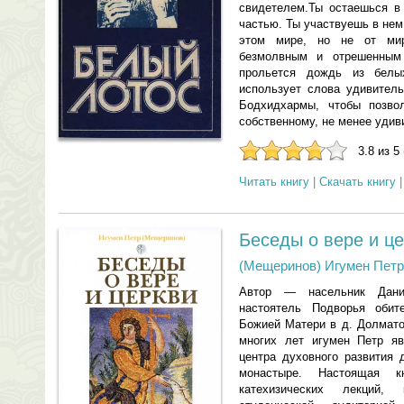
свидетелем.Ты остаешься в
частью. Ты участвуешь в нем
этом мире, но не от мир
безмолвным и отрешенным 
прольется дождь из белы
использует слова удивитель
Бодхидхармы, чтобы позво
собственному, не менее удив
3.8 из 5
Читать книгу
|
Скачать книгу
Беседы о вере и ц
(Мещеринов) Игумен Петр
Автор — насельник Дани
настоятель Подворья оби
Божией Матери в д. Долмато
многих лет игумен Петр яв
центра духовного развития
монастыре. Настоящая к
катехизических лекций