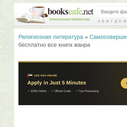
Электронная библиотека
А
Б
В
Г
Д
Е
Ж
Религиозная литература
»
Самосоверше
бесплатно все книги жанра