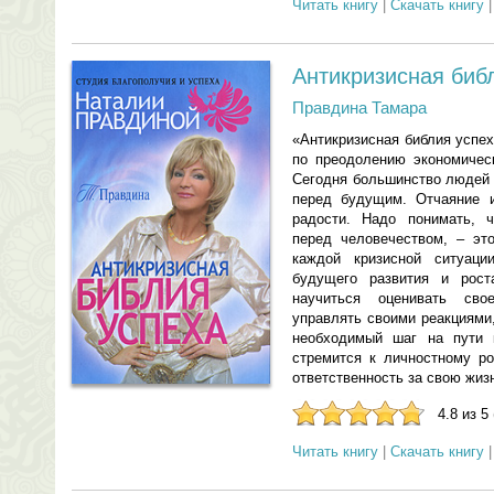
Читать книгу
|
Скачать книгу
Антикризисная биб
Правдина Тамара
«Антикризисная библия успех
по преодолению экономическ
Сегодня большинство людей 
перед будущим. Отчаяние 
радости. Надо понимать, ч
перед человечеством, – эт
каждой кризисной ситуаци
будущего развития и рост
научиться оценивать сво
управлять своими реакциями,
необходимый шаг на пути 
стремится к личностному ро
ответственность за свою жиз
4.8 из 5
Читать книгу
|
Скачать книгу