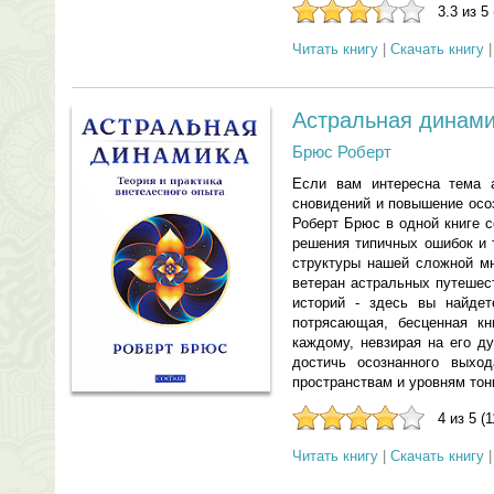
3.3 из 5
Читать книгу
|
Скачать книгу
Астральная динам
Брюс Роберт
Если вам интересна тема а
сновидений и повышение осоз
Роберт Брюс в одной книге 
решения типичных ошибок и 
структуры нашей сложной мн
ветеран астральных путешес
историй - здесь вы найдет
потрясающая, бесценная кн
каждому, невзирая на его д
достичь осознанного выхо
пространствам и уровням тон
4 из 5 (
Читать книгу
|
Скачать книгу