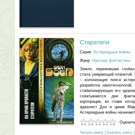
Старатели
Серия:
Астероидные войны
Жанр:
Научная фантастика
Земля, пережившая глобал
стала умирающей планетой. 
– колонизация пояса астер
разработка нанотехнологий
стабилизирующих его здоров
схватываются две факт
корпорации, во главе кото
идеалист Дэн и циник Ма
Астероидные войны начинают
Оцените
Читать книгу
|
Скачать книгу