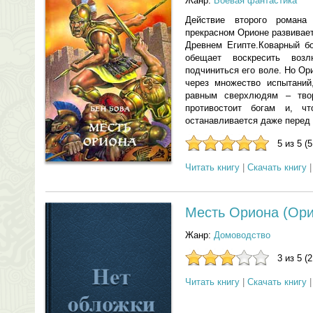
Жанр:
Боевая фантастика
Действие второго романа
прекрасном Орионе развивает
Древнем Египте.Коварный бо
обещает воскресить воз
подчиниться его воле. Но Ор
через множество испытаний
равным сверхлюдям – тво
противостоит богам и, ч
останавливается даже перед
5 из 5 (
Читать книгу
|
Скачать книгу
Месть Ориона (Орио
Жанр:
Домоводство
3 из 5 (
Читать книгу
|
Скачать книгу