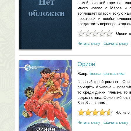
самой высокой горе на пла
много нового о Марсе и о
воплощает классическую хай
просторах и необыкно¬венн
предложить первопро¬ходцам
Оцените
Читать книгу
|
Скачать книгу
Орион
Жанр:
Боевая фантастика
Главный герой романа – Ори
победить Аримана – повели
то среди диких племен, то 
водах потопа. Орион гибнет,
борьбы со злом.
4.6 из 5
Читать книгу
|
Скачать книгу