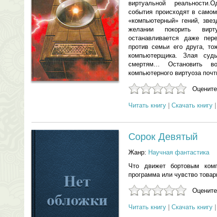
виртуальной реальности.
события происходят в самом
«компьютерный» гений, зве
желании покорить вир
останавливается даже пер
против семьи его друга, то
компьютерщика. Злая суд
смертям… Остановить в
компьютерного виртуоза поч
Оцените
Читать книгу
|
Скачать книгу
Сорок Девятый
Жанр:
Научная фантастика
Что движет бортовым ком
программа или чувство това
Оцените
Читать книгу
|
Скачать книгу