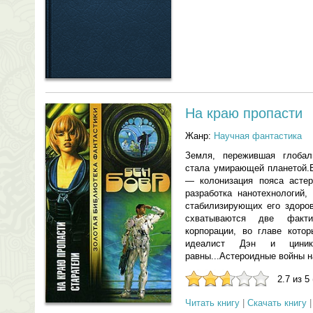
На краю пропасти
Жанр:
Научная фантастика
Земля, пережившая глобал
стала умирающей планетой.
— колонизация пояса астер
разработка нанотехнологий
стабилизирующих его здоров
схватываются две факт
корпорации, во главе кото
идеалист Дэн и циник
равны...Астероидные войны 
2.7 из 5
Читать книгу
|
Скачать книгу