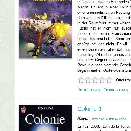
milliardenschweren Humphries T
Macht. Er lebt in einer luxur
einer uneinnehmbaren Festung 
dem anderen f?llt ihm zu, so 
in der Raumfahrt immer weiter
Fuchs hat er nicht nur ausge
indem er ihm seine Frau Aman
bringt den ersehnten Sohn u
gen?gt ihm das nicht: Er will 
einen bezahlten Killer auf ihn,
Lauer legt. Aber Humphries ahnt
hrlicherer Gegner erwachsen
Bova die faszinierende Geschi
begann und in »Asteroidensturm
Оцените
Читать книгу
|
Скачать книгу
Colonie 1
Жанр:
Научная фантастика
En l’an 2008…Loin de la Terre, 