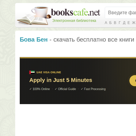
Электронная библиотека
А
Б
В
Г
Д
Е
Ж
Бова Бен
- скачать бесплатно все книги