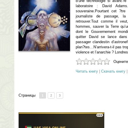
d’une technologie si avanc?
laboratoire : David Adams.
souveraine.Pourtant cet ?tre
journaliste de passage, la
retrouver.Tout comme il veut
hommes, sauver la Terre qu’u
dont le Gouvernement mondial
quitter David se lance dans
passager clandestin d’astronef
plan?tes…N’arrivera-t-il pas tro
violence et l’anarchie ? Londr
Оцените
Читать книгу
|
Скачать книгу
Страницы
1
2
3