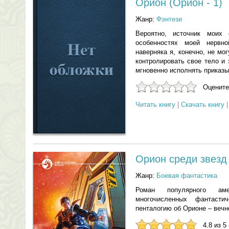
Орион (Орион - 1)
Жанр:
Фэнтези
Вероятно, источник моих 
особенностях моей нервн
наверняка я, конечно, не м
контролировать свое тело и
мгновенно исполнять приказы 
Оцените
Читать книгу
|
Скачать книгу
Орион среди звезд
Жанр:
Боевая фантастика
Роман популярного аме
многочисленных фантастич
пенталогию об Орионе – вечн
4.8 из 5