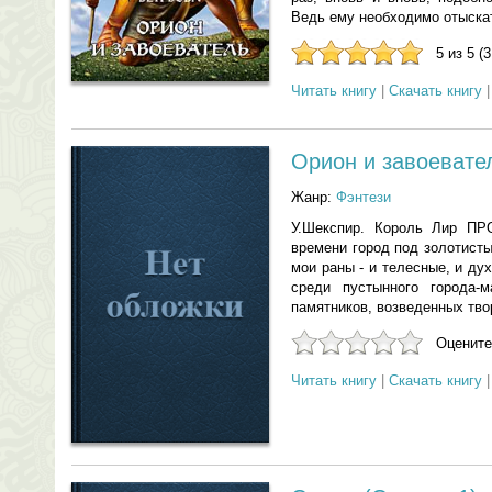
Ведь ему необходимо отыск
5 из 5 (
Читать книгу
|
Скачать книгу
Орион и завоевател
Жанр:
Фэнтези
У.Шекспир. Король Лир П
времени город под золотист
мои раны - и телесные, и ду
среди пустынного города-
памятников, возведенных твор
Оцените
Читать книгу
|
Скачать книгу