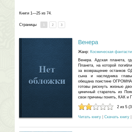
Книги 1—25 из 74.
Страницы
1
2
3
Венера
Жанр:
Космическая фантасти
Венера. Адская планета,
Планета, на которой погиб
за возвращение останков О
сына и наследника главы
обещана поистине ОГРОМНАЯ
готовы рискнуть жизнью дво
циничный старатель из Поя
свои причины понять, КАК 
2 из 5 (
Читать книгу
|
Скачать книгу