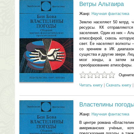
Ветры Альтаира
Жанр:
Научная фантастика
Землю населяют 50 млрд. ч
ресурсы. КК отправляютс
заселения. Один из них – Ал
атмосферой, сквозь которую
свет. Ее населяют волкоты 
со зрением в ИК диапазон
существа и другие звери. Лю
мозг зонды, а затем за
преобразованию атмосферы.
Оцените
Читать книгу
|
Скачать книгу
Властелины погод
Жанр:
Научная фантастика
В центре романа «Властелин
американских учёных, ко
предсказания погоды, а так