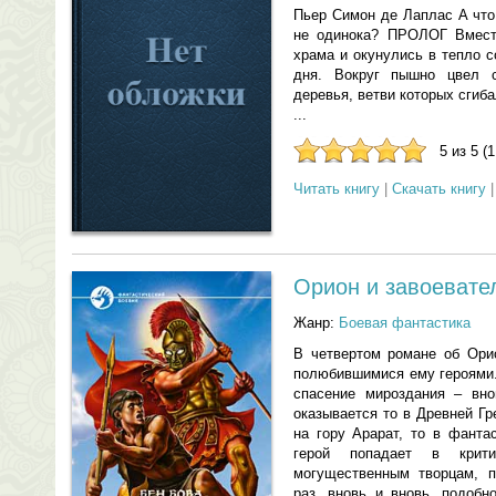
Пьер Симон де Лаплас А что
не одинока? ПРОЛОГ Вмест
храма и окунулись в тепло 
дня. Вокруг пышно цвел 
деревья, ветви которых сгиб
...
5 из 5 (
Читать книгу
|
Скачать книгу
Орион и завоевате
Жанр:
Боевая фантастика
В четвертом романе об Орио
полюбившимися ему героями.
спасение мироздания – вно
оказывается то в Древней Гр
на гору Арарат, то в фанта
герой попадает в критич
могущественным творцам, п
раз, вновь и вновь, подобн