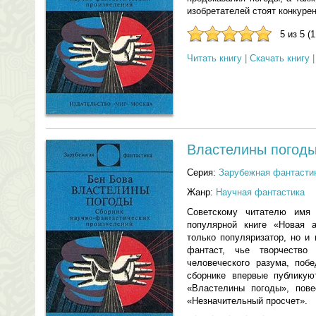
изобретателей стоят конкуре
5 из 5 (
Читать книгу
|
Скачать книгу
Властелины погоды
Серия:
Зарубежная фантастик
Жанр:
Научная фантастика
Советскому читателю имя
популярной книге «Новая 
только популяризатор, но и
фантаст, чье творчество
человеческого разума, поб
сборнике впервые публикую
«Властелины погоды», пове
«Незначительный просчет».