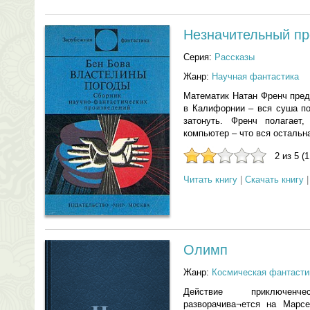
Незначительный пр
Серия:
Рассказы
Жанр:
Научная фантастика
Математик Натан Френч пред
в Калифорнии – вся суша по
затонуть. Френч полагает
компьютер – что вся остальна
2 из 5 (
Читать книгу
|
Скачать книгу
Олимп
Жанр:
Космическая фантасти
Действие приключенч
разворачива¬ется на Марсе