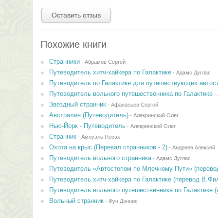
Оставить отзыв
Похожие книги
Странники
-
Абрамов Сергей
Путеводитель хитч-хайкера по Галактике
-
Адамс Дуглас
Путеводитель по Галактике для путешествующих автос
Путеводитель вольного путешественника по Галактике
-
Звездный странник
-
Афанасьев Сергей
Австралия (Путеводитель)
-
Алякринский Олег
Нью-Йорк - Путеводитель
-
Алякринский Олег
Странник
-
Амнуэль Песах
Охота на крыс (Перевал странников - 2)
-
Андреев Алексей
Путеводитель вольного странника
-
Адамс Дуглас
Путеводитель «Автостопом по Млечному Пути» (перево
Путеводитель хитч-хайкера по Галактике (перевод В.Фи
Путеводитель вольного путешественника по Галактике (
Вольный странник
-
Фун Дэннис