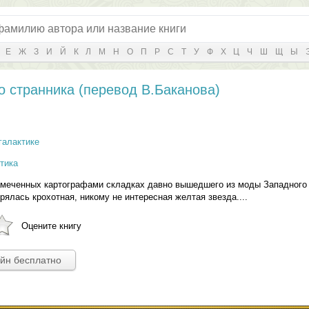
Е
Ж
З
И
Й
К
Л
М
Н
О
П
Р
С
Т
У
Ф
Х
Ц
Ч
Ш
Щ
Ы
о странника (перевод В.Баканова)
галактике
тика
замеченных картографами складках давно вышедшего из моды Западного
рялась крохотная, никому не интересная желтая звезда....
Оцените книгу
айн бесплатно