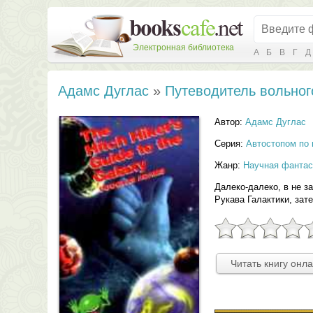
Электронная библиотека
А
Б
В
Г
Д
Адамс Дуглас
»
Путеводитель вольног
Автор:
Адамс Дуглас
Серия:
Автостопом по 
Жанр:
Научная фантас
Далеко-далеко, в не 
Рукава Галактики, зате
Читать книгу онл