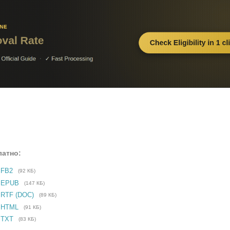
латно:
 FB2
(92 КБ)
е EPUB
(147 КБ)
 RTF (DOC)
(89 КБ)
 HTML
(91 КБ)
 TXT
(83 КБ)