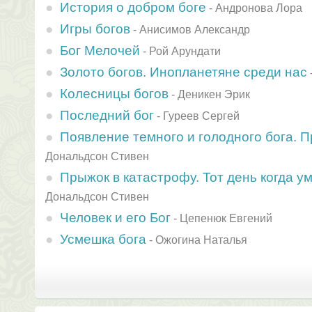
История о добром боге
-
Андронова Лора
Игры богов
-
Анисимов Александр
Бог Мелочей
-
Рой Арундати
Золото богов. Инопланетяне среди нас
Колесницы богов
-
Деникен Эрик
Последний бог
-
Гуреев Сергей
Появление темного и голодного бога. П
Дональдсон Стивен
Прыжок в катастрофу. Тот день когда у
Дональдсон Стивен
Человек и его Бог
-
Цепенюк Евгений
Усмешка бога
-
Ожогина Наталья