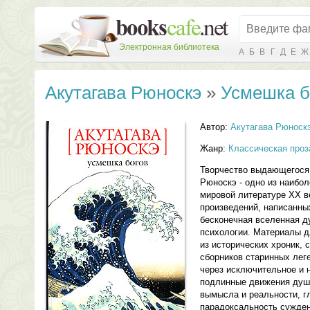
Электронная библиотека
А
Б
В
Г
Д
Е
Ж
Акутагава Рюноскэ
»
Усмешка б
Автор:
Акутагава Рюноск
Жанр:
Классическая проз
Творчество выдающегося 
Рюноскэ - одно из наибол
мировой литературе XX ве
произведений, написанных
бесконечная вселенная д
психологии. Материалы д
из исторических хроник, 
сборников старинных леге
через исключительное и 
подлинные движения душ
вымысла и реальности, г
парадоксальность сужден