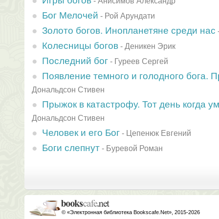
Игры богов
-
Анисимов Александр
Бог Мелочей
-
Рой Арундати
Золото богов. Инопланетяне среди нас
Колесницы богов
-
Деникен Эрик
Последний бог
-
Гуреев Сергей
Появление темного и голодного бога. П
Дональдсон Стивен
Прыжок в катастрофу. Тот день когда у
Дональдсон Стивен
Человек и его Бог
-
Цепенюк Евгений
Боги слепнут
-
Буревой Роман
© «Электронная библиотека Bookscafe.Net», 2015-2026