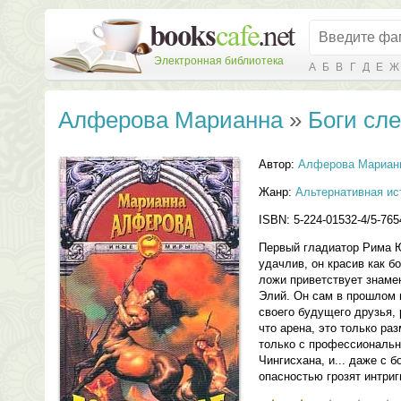
Электронная библиотека
А
Б
В
Г
Д
Е
Ж
Алферова Марианна
»
Боги сл
Автор:
Алферова Мариан
Жанр:
Альтернативная ис
ISBN: 5-224-01532-4/5-765
Первый гладиатор Рима Ю
удачлив, он красив как бо
ложи приветствует знамен
Элий. Он сам в прошлом г
своего будущего друзья, 
что арена, это только ра
только с профессиональн
Чингисхана, и... даже с 
опасностью грозят интриг