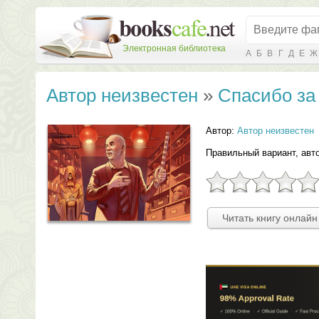
Электронная библиотека
А
Б
В
Г
Д
Е
Ж
Автор неизвестен
»
Спасибо за
Автор:
Автор неизвестен
Правильный вариант, авто
Читать книгу онлайн