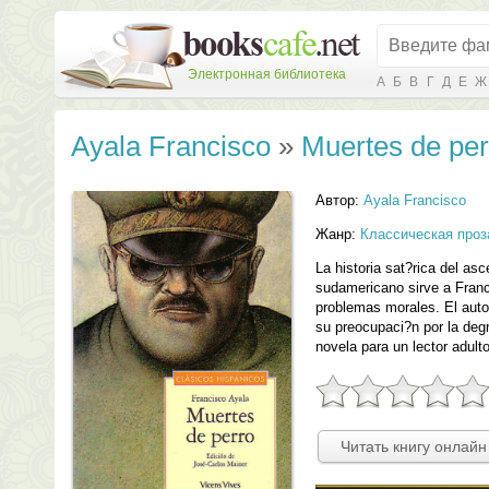
Электронная библиотека
А
Б
В
Г
Д
Е
Ж
Ayala Francisco
»
Muertes de per
Автор:
Ayala Francisco
Жанр:
Классическая проз
La historia sat?rica del as
sudamericano sirve a Franci
problemas morales. El autor
su preocupaci?n por la deg
novela para un lector adul
Читать книгу онлайн