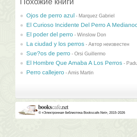
Похожие книги
Ojos de perro azul
-
Marquez Gabriel
El Curioso Incidente Del Perro A Mediano
El poder del perro
-
Winslow Don
La ciudad y los perros
-
Автор неизвестен
Sue?os de perro
-
Orsi Guillermo
El Hombre Que Amaba A Los Perros
-
Padu
Perro callejero
-
Amis Martin
© «Электронная библиотека Bookscafe.Net», 2015-2026