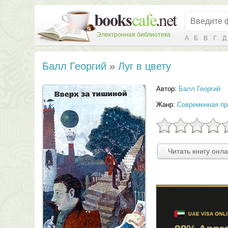
Электронная библиотека
А
Б
В
Г
Д
Балл Георгий
»
Луг в цвету
Автор:
Балл Георгий
Жанр:
Современная пр
Читать книгу онл