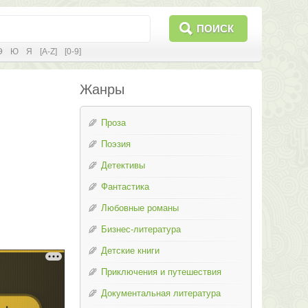
ПОИСК
Э
Ю
Я
[A-Z]
[0-9]
Жанры
Проза
Поэзия
Детективы
Фантастика
Любовные романы
Бизнес-литература
Детские книги
Приключения и путешествия
Документальная литература