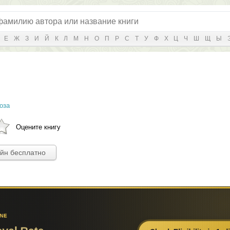
Е
Ж
З
И
Й
К
Л
М
Н
О
П
Р
С
Т
У
Ф
Х
Ц
Ч
Ш
Щ
Ы
оза
Оцените книгу
айн бесплатно