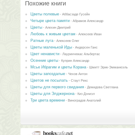
Похожие книги
Цветы полевые
-
Аббасзаде Гусейн
Четыре цвета памяти
-
Абрамов Александр
Цветы
-
Алехин Дмитрий
Любовь к живым цветам
-
Алексеев Иван
Ратные луга
-
Алексеев Олег
Цветы маленькой Иды
-
Андерсен Ганс
Цвет ненависти
-
Лауринчюкас Альбертас
Осенние цветы
-
Куприн Александр
Мсье Ибрагим и цветы Корана
-
Шмитт Эрик-Эмманюэль
Цветы запоздалые
-
Чехов Антон
Цветов не посылать
-
Стаут Рекс
Цветы для первого свидания
-
Демидова Светлана
Цветы для Элджернона
-
Киз Дэниэл
Три цвета времени
-
Виноградов Анатолий