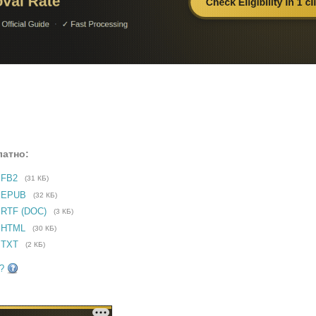
латно:
 FB2
(31 КБ)
е EPUB
(32 КБ)
 RTF (DOC)
(3 КБ)
 HTML
(30 КБ)
 TXT
(2 КБ)
?