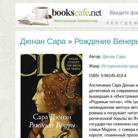
Электронная библиотека
А
Б
В
Г
Д
Е
Ж
Дюнан Сара
»
Рождение Венер
Автор:
Дюнан Сара
Жанр:
Историческая проз
ISBN: 5-94145-410-4
Англичанка Сара Дюнан и
детективов из современно
вышедшие в «Иностранке
«Родимые пятна», «На гра
неожиданном амплуа авт
романа и погружает чита
религиозной борьбы во Ф
государство охвачено сму
семьи Медичи, с севера 
короля, пламенный пропо