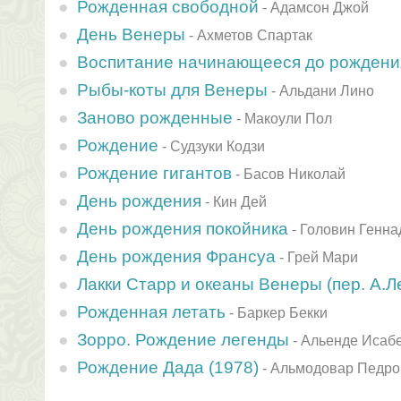
Рожденная свободной
-
Адамсон Джой
День Венеры
-
Ахметов Спартак
Воспитание начинающееся до рождени
Рыбы-коты для Венеры
-
Альдани Лино
Заново рожденные
-
Макоули Пол
Рождение
-
Судзуки Кодзи
Рождение гигантов
-
Басов Николай
День рождения
-
Кин Дей
День рождения покойника
-
Головин Генна
День рождения Франсуа
-
Грей Мари
Лакки Старр и океаны Венеры (пер. А.Л
Рожденная летать
-
Баркер Бекки
Зорро. Рождение легенды
-
Альенде Исаб
Рождение Дада (1978)
-
Альмодовар Педро