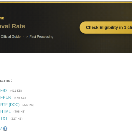
латно:
 FB2
(411 КБ)
е EPUB
(475 КБ)
 RTF (DOC)
(239 КБ)
 HTML
(408 КБ)
 TXT
(227 КБ)
?