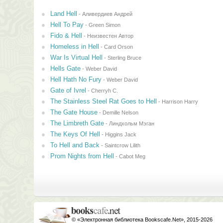
Land Hell
-
Аливердиев Андрей
Hell To Pay
-
Green Simon
Fido & Hell
-
Неизвестен Автор
Homeless in Hell
-
Card Orson
War Is Virtual Hell
-
Sterling Bruce
Hells Gate
-
Weber David
Hell Hath No Fury
-
Weber David
Gate of Ivrel
-
Cherryh C.
The Stainless Steel Rat Goes to Hell
-
Harrison Harry
The Gate House
-
Demille Nelson
The Limbreth Gate
-
Линдхольм Мэган
The Keys Of Hell
-
Higgins Jack
To Hell and Back
-
Saintcrow Lilith
Prom Nights from Hell
-
Cabot Meg
© «Электронная библиотека Bookscafe.Net», 2015-2026