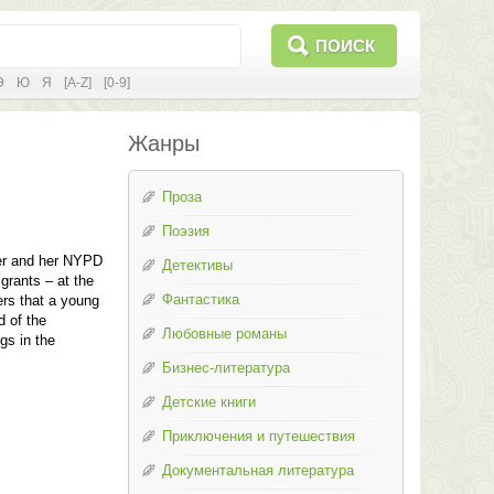
ПОИСК
Э
Ю
Я
[A-Z]
[0-9]
Жанры
Проза
Поэзия
per and her NYPD
Детективы
grants – at the
Фантастика
rs that a young
 of the
Любовные романы
gs in the
Бизнес-литература
Детские книги
Приключения и путешествия
Документальная литература