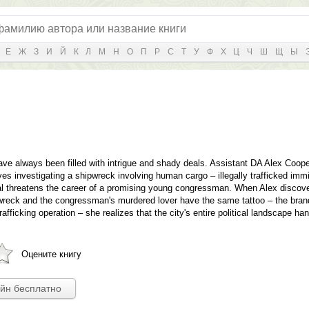
Е
Ж
З
И
Й
К
Л
М
Н
О
П
Р
С
Т
У
Ф
Х
Ц
Ч
Ш
Щ
Ы
have always been filled with intrigue and shady deals. Assistant DA Alex Coo
es investigating a shipwreck involving human cargo – illegally trafficked immi
 threatens the career of a promising young congressman. When Alex discove
reck and the congressman's murdered lover have the same tattoo – the brand
fficking operation – she realizes that the city's entire political landscape han
Оцените книгу
айн бесплатно