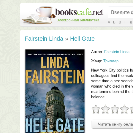
Электронная библиотека
А
Б
В
Г
Д
Fairstein Linda
»
Hell Gate
Автор:
Fairstein Linda
Жанр:
Триллер
New York City politics 
colleagues find themselv
same time a sex scandal
woman who died in the w
mastermind behind the tra
balance.
Читать книгу онл