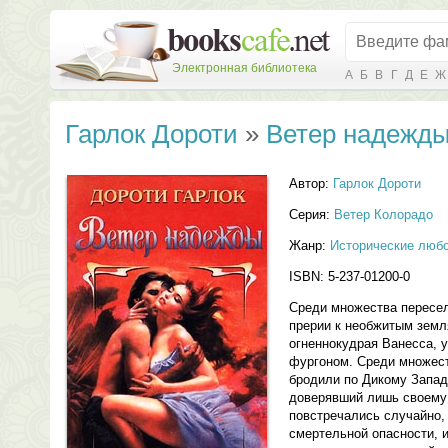
Электронная библиотека
А
Б
В
Г
Д
Е
Ж
Гарлок Дороти
»
Ветер надежд
Автор:
Гарлок Дороти
Серия:
Ветер Колорадо
Жанр:
Исторические люб
ISBN: 5-237-01200-0
Среди множества пересел
прерии к необжитым земл
огненнокудрая Ванесса, 
фургоном. Среди множест
бродили по Дикому Западу
доверявший лишь своему 
повстречались случайно,
смертельной опасности, и