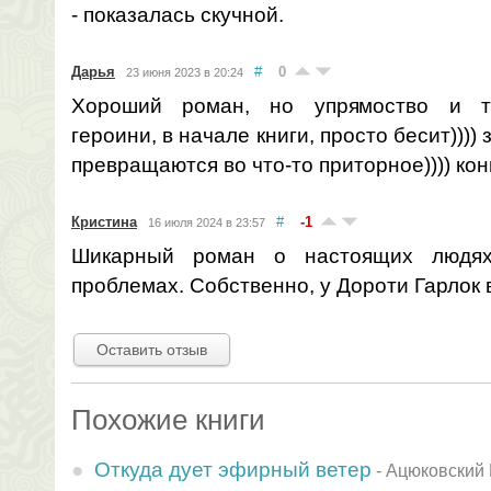
- показалась скучной.
Дарья
#
0
23 июня 2023 в 20:24
Хороший роман, но упрямоство и тв
героини, в начале книги, просто бесит)))
превращаются во что-то приторное)))) ко
Кристина
#
-1
16 июля 2024 в 23:57
Шикарный роман о настоящих людя
проблемах. Собственно, у Дороти Гарлок 
Оставить отзыв
Похожие книги
Откуда дует эфирный ветер
-
Ацюковский