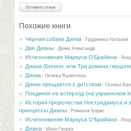
Оставить отзыв
Похожие книги
Чёрная собака Динка
-
Грудинина Наталия
Две Дианы
-
Дюма Александр
Исчезновение Маркуса О'Брайена
-
Лон
Диана (Богини, или Три романа герцогин
Динка
-
Осеева Валентина
Динка прощается с детством
-
Осеева Вал
Поєдинок на астероїдi (на украинском я
История пророчества Нострадамуса и з
принцессы Дианы
-
Романов Борис
Исчезновение Маркуса О'Брайана
-
Лон
Диана
-
Манн Генрих