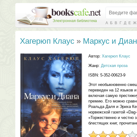
Электронная библиотека
А
Б
В
Г
Д
Е
Ж
Хагерюп Клаус
»
Маркус и Диа
Автор:
Хагерюп Клаус
Жанр:
Детская проза
ISBN: 5-352-00623-9
Этот необыкновенно смеш
переведен на 12 языков и
включая самую престижн
премию. Его можно сравн
Роальда Даля и Эриха Ке
норвежской газетой «Dag-
«Торжественно и честно 
блестящих книг, прочитан