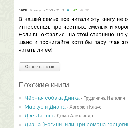
Катя
#
+5
10 августа 2023 в 21:59
В нашей семье все читали эту книгу не 
интересная, про честных, смелых и хоро
Если вы оказались на этой странице, не 
шанс и прочитайте хотя бы пару глав эт
читать ли ее!
Оставить отзыв
Похожие книги
Чёрная собака Динка
-
Грудинина Наталия
Маркус и Диана
-
Хагерюп Клаус
Две Дианы
-
Дюма Александр
Диана (Богини, или Три романа герцогин