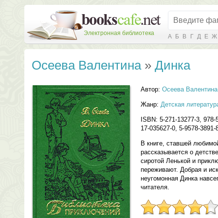
Электронная библиотека
А
Б
В
Г
Д
Е
Ж
Осеева Валентина
»
Динка
Автор:
Осеева Валентина
Жанр:
Детская литератур
ISBN: 5-271-13277-3, 978-5
17-035627-0, 5-9578-3891-
В книге, ставшей любимо
рассказывается о детстве
сиротой Ленькой и прикл
переживают. Добрая и ис
неугомонная Динка навсе
читателя.