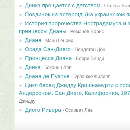
Динка прощается с детством
-
Осеева Вал
Поєдинок на астероїдi (на украинском я
История пророчества Нострадамуса и з
принцессы Дианы
-
Романов Борис
Диана
-
Манн Генрих
Осада Сан-Диего
-
Пендлтон Дон
Принцесса Диана
-
Берри Венди
Динка
-
Коконин Лев
Диана де Пуатье
-
Эрланже Филипп
Цикл бесед Джидду Кришнамурти с пр
Андерсоном. Сан Диего, Калифорния, 197
Джидду
Диего Ривера
-
Осповат Лев