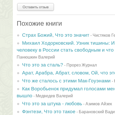
Оставить отзыв
Похожие книги
Страх Божий, Что это значит
-
Чистяков Г
Михаил Ходорковский. Узник тишины: Ис
человеку в России стать свободным и что 
Панюшкин Валерий
Что это за сталь?
-
Прорез Журнал
Арат, Арабра, Абрат, словом, Ой, что эт
Что же сталось с этими Мак-Гоуэнами
-
Как Воробьенок придумал голосами меня
вышло
-
Медведев Валерий
Что это за штука - любовь
-
Азимов Айзек
Фэнтези, Что это такое
-
Барановский Вад