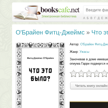
Электронная библиотека
А
Б
В
Г
Д
Е
Ж
О'Брайен Фитц-Джеймс
»
Что э
Автор:
О'Брайен Фитц-Дж
Жанр:
Ужасы
Заночевав в доме имевш
опиума Гарри подвергся 
Читать книгу онлайн