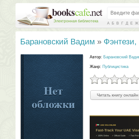
Электронная библиотека
А
Б
В
Г
Д
Е
Ж
Барановский Вадим
»
Фэнтези, 
Автор:
Барановский Вади
Жанр:
Публицистика
Читать книгу онлайн