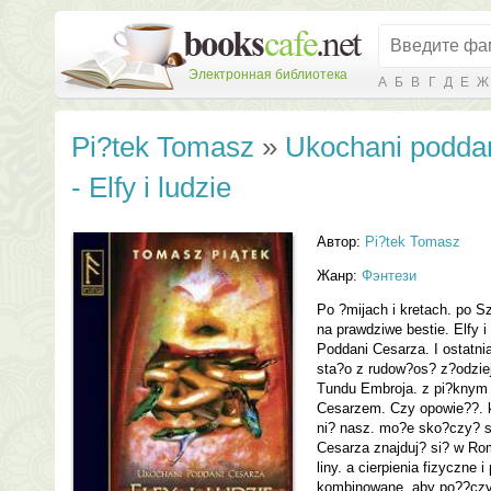
Электронная библиотека
А
Б
В
Г
Д
Е
Ж
Pi?tek Tomasz
»
Ukochani poddan
- Elfy i ludzie
Автор:
Pi?tek Tomasz
Жанр:
Фэнтези
Po ?mijach i kretach. po S
na prawdziwe bestie. Elfy i
Poddani Cesarza. I ostatni
sta?o z rudow?os? z?odzie
Tundu Embroja. z pi?kny
Cesarzem. Czy opowie??. k
ni? nasz. mo?e sko?czy? s
Cesarza znajduj? si? w Rom
liny. a cierpienia fizyczne 
kombinowane. aby po??czy