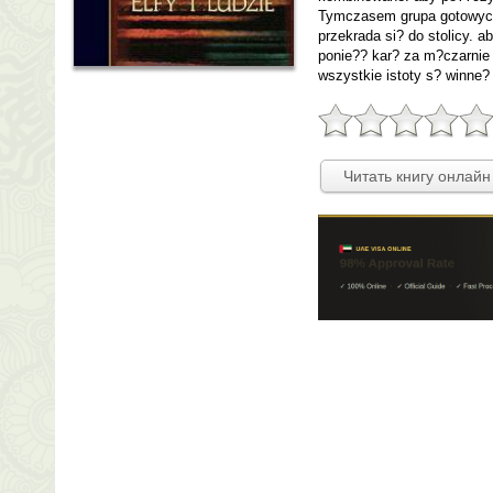
Tymczasem grupa gotowyc
przekrada si? do stolicy. 
ponie?? kar? za m?czarnie w
wszystkie istoty s? winne?
Читать книгу онлайн