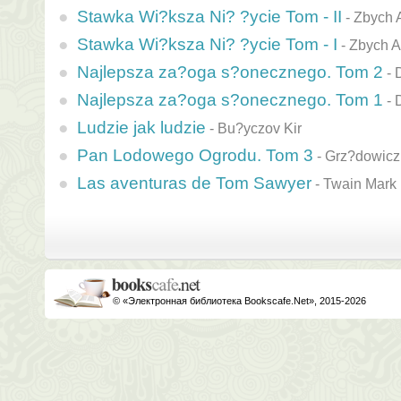
Stawka Wi?ksza Ni? ?ycie Tom - II
-
Zbych 
Stawka Wi?ksza Ni? ?ycie Tom - I
-
Zbych A
Najlepsza za?oga s?onecznego. Tom 2
-
Najlepsza za?oga s?onecznego. Tom 1
-
Ludzie jak ludzie
-
Bu?yczov Kir
Pan Lodowego Ogrodu. Tom 3
-
Grz?dowicz
Las aventuras de Tom Sawyer
-
Twain Mark
© «Электронная библиотека Bookscafe.Net», 2015-2026