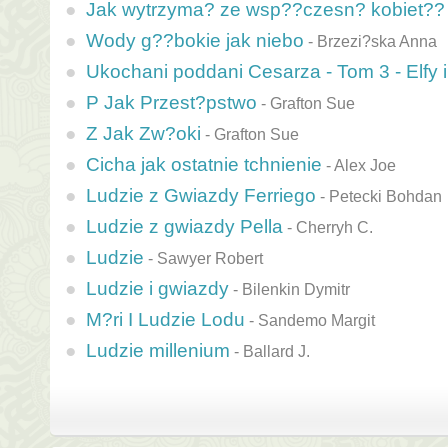
Jak wytrzyma? ze wsp??czesn? kobiet??
Wody g??bokie jak niebo
-
Brzezi?ska Anna
Ukochani poddani Cesarza - Tom 3 - Elfy i
P Jak Przest?pstwo
-
Grafton Sue
Z Jak Zw?oki
-
Grafton Sue
Cicha jak ostatnie tchnienie
-
Alex Joe
Ludzie z Gwiazdy Ferriego
-
Petecki Bohdan
Ludzie z gwiazdy Pella
-
Cherryh C.
Ludzie
-
Sawyer Robert
Ludzie i gwiazdy
-
Bilenkin Dymitr
M?ri I Ludzie Lodu
-
Sandemo Margit
Ludzie millenium
-
Ballard J.