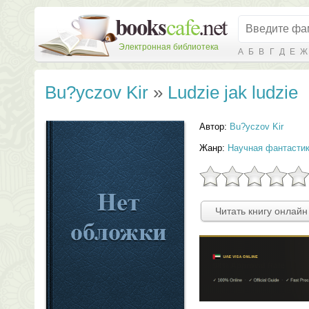
Электронная библиотека
А
Б
В
Г
Д
Е
Ж
Bu?yczov Kir
»
Ludzie jak ludzie
Автор:
Bu?yczov Kir
Жанр:
Научная фантасти
Читать книгу онлайн