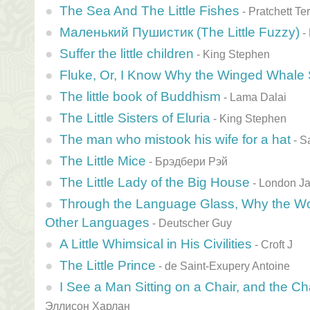
The Sea And The Little Fishes
-
Pratchett Ter
Маленький Пушистик (The Little Fuzzy)
-
Suffer the little children
-
King Stephen
Fluke, Or, I Know Why the Winged Whale 
The little book of Buddhism
-
Lama Dalai
The Little Sisters of Eluria
-
King Stephen
The man who mistook his wife for a hat
-
Sa
The Little Mice
-
Брэдбери Рэй
The Little Lady of the Big House
-
London J
Through the Language Glass, Why the Wor
Other Languages
-
Deutscher Guy
A Little Whimsical in His Civilities
-
Croft J
The Little Prince
-
de Saint-Exupery Antoine
I See a Man Sitting on a Chair, and the Cha
Эллисон Харлан