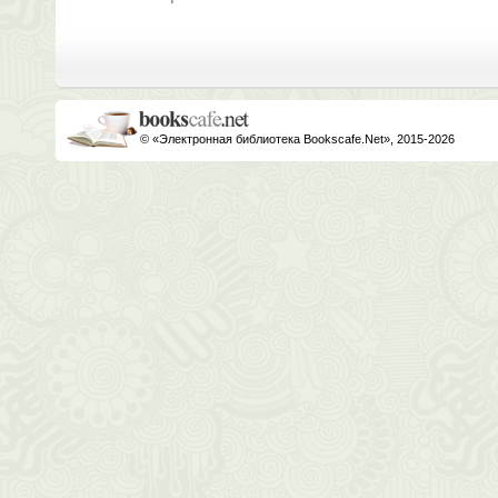
© «Электронная библиотека Bookscafe.Net», 2015-2026