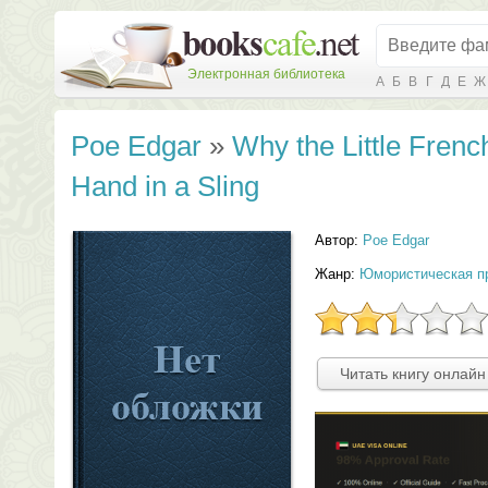
Электронная библиотека
А
Б
В
Г
Д
Е
Ж
Poe Edgar
»
Why the Little Fren
Hand in a Sling
Автор:
Poe Edgar
Жанр:
Юмористическая п
Читать книгу онлайн