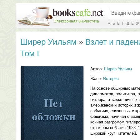
Электронная библиотека
А
Б
В
Г
Д
Е
Ж
Ширер Уильям
»
Взлет и паден
Том I
Автор:
Ширер Уильям
Жанр:
История
На основе обширных мате
дипломатов, политиков, г
Гитлера, а также личных 
американский историк и ж
событиях, связанных с кр
фашизма, начиная с возн
кончая разгромом гитлер
отражены события 1923–19
широкий круг читателей.