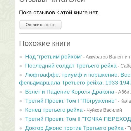
Пока отзывов к этой книге нет.
Оставить отзыв
Похожие книги
Над 'третьим рейхом'
-
Аккуратов Валентин
Последний солдат Третьего рейха
-
Сайе
Люфтваффе: триумф и поражение. Во
фельдмаршала Третьего рейха. 1933-194
Взлет и Падение Короля-Дракона
-
Абби
Третий Проект. Том I "Погружение"
-
Кала
Конец третьего рейха
-
Чуйков Василий
Третий Проект. Том II "ТОЧКА ПЕРЕХОД
Доктор Джонс против Третьего рейха
-
Т