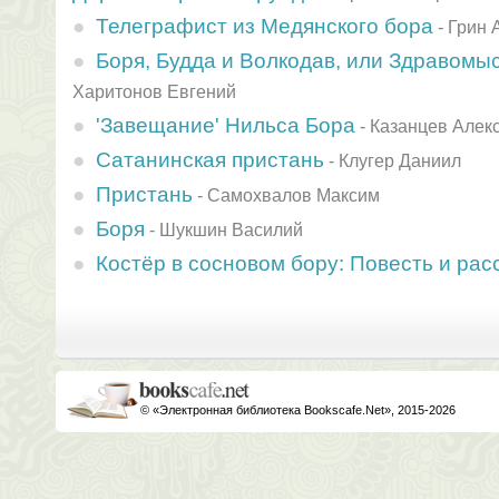
Телеграфист из Медянского бора
-
Грин 
Боря, Будда и Волкодав, или Здравомы
Харитонов Евгений
'Завещание' Нильса Бора
-
Казанцев Алек
Сатанинская пристань
-
Клугер Даниил
Пристань
-
Самохвалов Максим
Боря
-
Шукшин Василий
Костёр в сосновом бору: Повесть и рас
© «Электронная библиотека Bookscafe.Net», 2015-2026