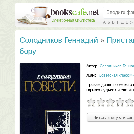
Электронная библиотека
А
Б
В
Г
Д
Е
Ж
Солодников Геннадий
»
Приста
бору
Автор:
Солодников Генна
Жанр:
Советская классич
Произведения пермского 
горьких судьбах и светл
Читать книгу онлайн