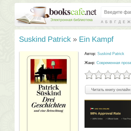
Электронная библиотека
А
Б
В
Г
Д
Е
Ж
Suskind Patrick
»
Ein Kampf
Автор:
Suskind Patrick
Жанр:
Современная проз
Читать книгу онлайн