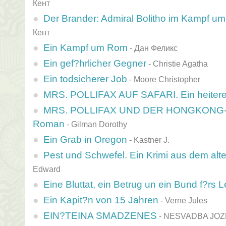
Кент
Der Brander: Admiral Bolitho im Kampf um 
Кент
Ein Kampf um Rom
-
Дан Феликс
Ein gef?hrlicher Gegner
-
Christie Agatha
Ein todsicherer Job
-
Moore Christopher
MRS. POLLIFAX AUF SAFARI. Ein heiter
MRS. POLLIFAX UND DER HONGKONG-BU
Roman
-
Gilman Dorothy
Ein Grab in Oregon
-
Kastner J.
Pest und Schwefel. Ein Krimi aus dem alt
Edward
Eine Bluttat, ein Betrug un ein Bund f?rs 
Ein Kapit?n von 15 Jahren
-
Verne Jules
EIN?TEINA SMADZENES
-
NESVADBA JOZ