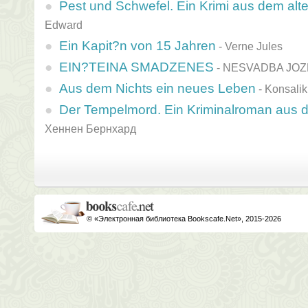
Pest und Schwefel. Ein Krimi aus dem alt
Edward
Ein Kapit?n von 15 Jahren
-
Verne Jules
EIN?TEINA SMADZENES
-
NESVADBA JOZ
Aus dem Nichts ein neues Leben
-
Konsalik
Der Tempelmord. Ein Kriminalroman aus de
Хеннен Бернхард
© «Электронная библиотека Bookscafe.Net», 2015-2026