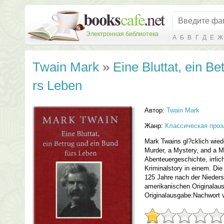
Электронная библиотека
А
Б
В
Г
Д
Е
Ж
Twain Mark
»
Eine Bluttat, ein Be
rs Leben
Автор:
Twain Mark
Жанр:
Классическая проз
Mark Twains gl?cklich wied
Murder, a Mystery, and a Ma
Abenteuergeschichte, irrl
Kriminalstory in einem. Di
125 Jahre nach der Niedersc
amerikanischen Originalaus
Originalausgabe:Nachwort 