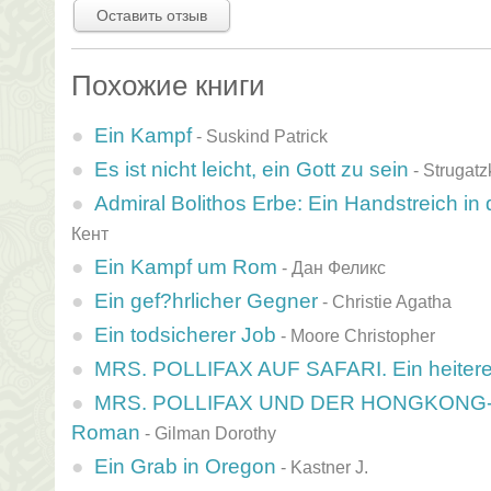
Оставить отзыв
Похожие книги
Ein Kampf
-
Suskind Patrick
Es ist nicht leicht, ein Gott zu sein
-
Strugatz
Admiral Bolithos Erbe: Ein Handstreich in
Кент
Ein Kampf um Rom
-
Дан Феликс
Ein gef?hrlicher Gegner
-
Christie Agatha
Ein todsicherer Job
-
Moore Christopher
MRS. POLLIFAX AUF SAFARI. Ein heiter
MRS. POLLIFAX UND DER HONGKONG-BU
Roman
-
Gilman Dorothy
Ein Grab in Oregon
-
Kastner J.