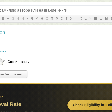
Е
Ж
З
И
Й
К
Л
М
Н
О
П
Р
С
Т
У
Ф
Х
Ц
Ч
Ш
Щ
Ы
gon
тика
Оцените книгу
айн бесплатно