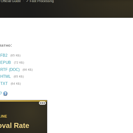
латно:
 FB2
(65 КБ)
е EPUB
(72 КБ)
 RTF (DOC)
(66 КБ)
 HTML
(65 КБ)
 TXT
(64 КБ)
?