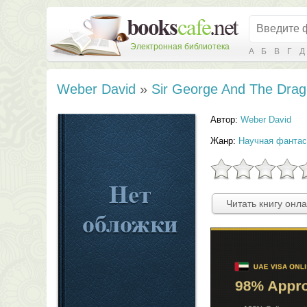
Электронная библиотека
А
Б
В
Г
Д
Weber David
»
Sir George And The Dra
Автор:
Weber David
Жанр:
Научная фантас
Читать книгу онл