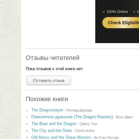
Отзывы читателей
Пока отзывов к этой книге нет.
Оставить отзыв
Похожие книги
The Dragonslayer
-
Локхард Джордж
Повелители драконов (The Dragon Masters)
-
Вэнс Джек
The Bear and the Dragon
-
Clancy Tom
The City and the Stars
-
Clarke Arthur
Old Music and the Slave Women
-
Ле Гуин Урсула