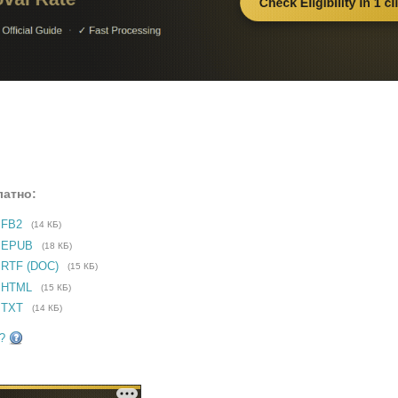
латно:
 FB2
(14 КБ)
е EPUB
(18 КБ)
 RTF (DOC)
(15 КБ)
 HTML
(15 КБ)
 TXT
(14 КБ)
?