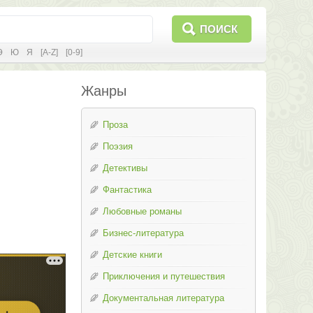
ПОИСК
Э
Ю
Я
[A-Z]
[0-9]
Жанры
Проза
Поэзия
Детективы
Фантастика
Любовные романы
Бизнес-литература
Детские книги
Приключения и путешествия
Документальная литература