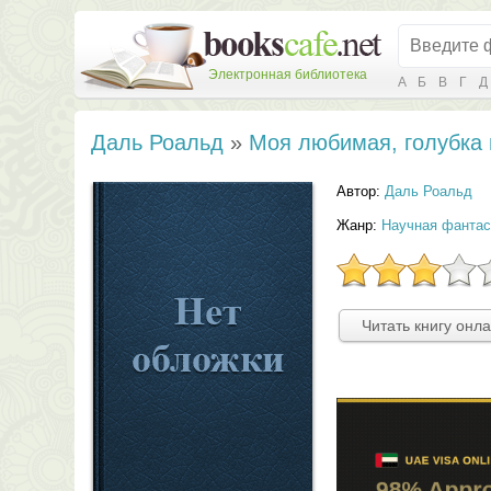
Электронная библиотека
А
Б
В
Г
Д
Даль Роальд
»
Моя любимая, голубка
Автор:
Даль Роальд
Жанр:
Научная фантас
Читать книгу онл