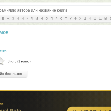
Е
Ж
З
И
Й
К
Л
М
Н
О
П
Р
С
Т
У
Ф
Х
Ц
Ч
Ш
Щ
Ы
 моя
тика
3 из 5 (1 голос)
айн бесплатно