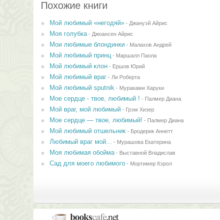
Похожие книги
Мой любимый «негодяй»
-
Джануэй Айрис
Моя голубка
-
Джоансен Айрис
Мои любимые блондинки
-
Малахов Андрей
Мой любимый принц
-
Маршалл Паола
Мой любимый клон
-
Ершов Юрий
Мой любимый враг
-
Ли Роберта
Мой любимый sputnik
-
Мураками Харуки
Мое сердце - твое, любимый !
-
Палмер Диана
Мой враг, мой любимый
-
Грэм Хизер
Мое сердце — твое, любимый!
-
Палмер Диана
Мой любимый отшельник
-
Бродерик Аннетт
Любимый враг мой...
-
Мурашова Екатерина
Моя любимая обойма
-
Выставной Владислав
Сад для моего любимого
-
Мортимер Кэрол