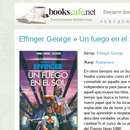
Электронная библиотека
А
Б
В
Г
Д
Е
Ж
Effinger George
»
Un fuego en el 
Автор:
Effinger George
Жанр:
Киберпанк
En otros tiempos era un bus
fondos conocidos como el 
convertido en aquello que 
independencia para pasar a 
aquell-que-mueve-los-hilos,
tiempo que busca la forma 
nuevo papel que le ha toca
implacable ola de terror y 
que ha aprendido a respet
descubre verdades ocultas 
cambiar?n el curso de su pr
del Premio Hugo 1990.