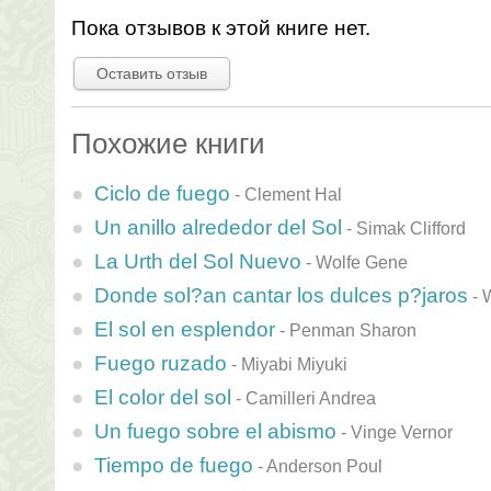
Пока отзывов к этой книге нет.
Оставить отзыв
Похожие книги
Ciclo de fuego
-
Clement Hal
Un anillo alrededor del Sol
-
Simak Clifford
La Urth del Sol Nuevo
-
Wolfe Gene
Donde sol?an cantar los dulces p?jaros
-
W
El sol en esplendor
-
Penman Sharon
Fuego ruzado
-
Miyabi Miyuki
El color del sol
-
Camilleri Andrea
Un fuego sobre el abismo
-
Vinge Vernor
Tiempo de fuego
-
Anderson Poul