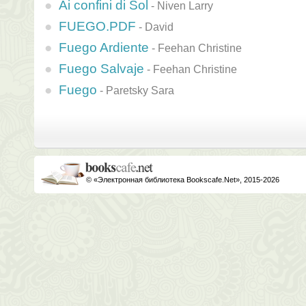
Ai confini di Sol
-
Niven Larry
FUEGO.PDF
-
David
Fuego Ardiente
-
Feehan Christine
Fuego Salvaje
-
Feehan Christine
Fuego
-
Paretsky Sara
© «Электронная библиотека Bookscafe.Net», 2015-2026