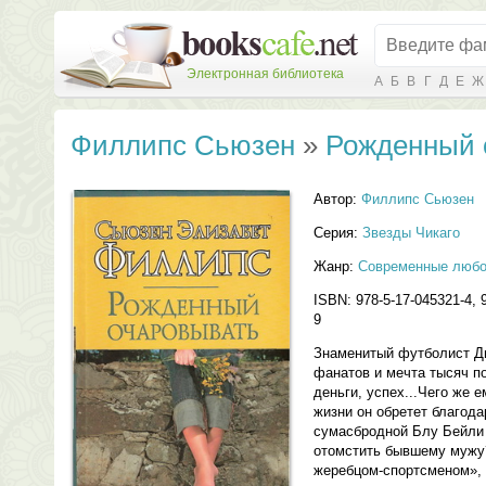
Электронная библиотека
А
Б
В
Г
Д
Е
Ж
Филлипс Сьюзен
»
Рожденный 
Автор:
Филлипс Сьюзен
Серия:
Звезды Чикаго
Жанр:
Современные любо
ISBN: 978-5-17-045321-4, 
9
Знаменитый футболист Д
фанатов и мечта тысяч по
деньги, успех...Чего же
жизни он обретет благод
сумасбродной Блу Бейли
отомстить бывшему мужу
жеребцом-спортсменом», а