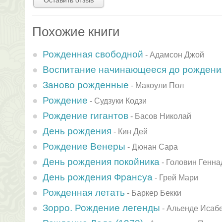
Оставить отзыв
Похожие книги
Рожденная свободной
-
Адамсон Джой
Воспитание начинающееся до рождени
Заново рожденные
-
Макоули Пол
Рождение
-
Судзуки Кодзи
Рождение гигантов
-
Басов Николай
День рождения
-
Кин Дей
Рождение Венеры
-
Дюнан Сара
День рождения покойника
-
Головин Генна
День рождения Франсуа
-
Грей Мари
Рожденная летать
-
Баркер Бекки
Зорро. Рождение легенды
-
Альенде Исаб