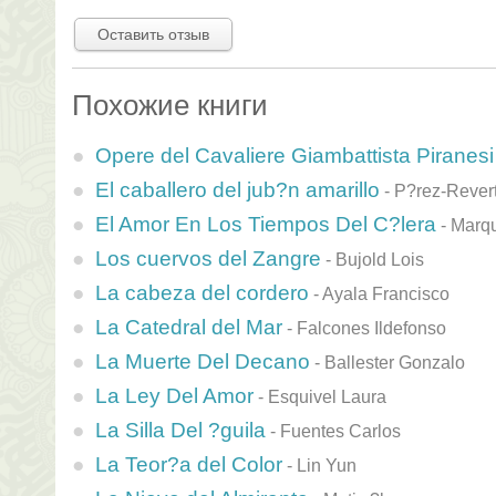
Оставить отзыв
Похожие книги
Opere del Cavaliere Giambattista Piranesi
El caballero del jub?n amarillo
-
P?rez-Revert
El Amor En Los Tiempos Del C?lera
-
Marqu
Los cuervos del Zangre
-
Bujold Lois
La cabeza del cordero
-
Ayala Francisco
La Catedral del Mar
-
Falcones Ildefonso
La Muerte Del Decano
-
Ballester Gonzalo
La Ley Del Amor
-
Esquivel Laura
La Silla Del ?guila
-
Fuentes Carlos
La Teor?a del Color
-
Lin Yun