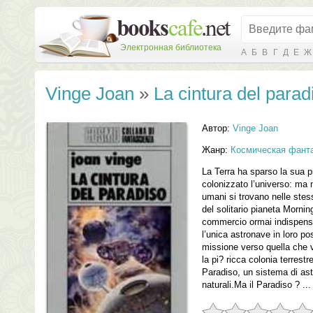
Электронная библиотека
А
Б
В
Г
Д
Е
Ж
Vinge Joan
»
La cintura del parad
Автор:
Vinge Joan
Жанр:
Космическая фант
La Terra ha sparso la sua pro
colonizzato l’universo: ma n
umani si trovano nelle stes
del solitario pianeta Morning
commercio ormai indispensa
l’unica astronave in loro p
missione verso quella che v
la pi? ricca colonia terrest
Paradiso, un sistema di aster
naturali.Ma il Paradiso ? ...