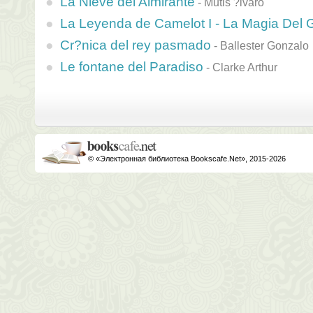
La Nieve del Almirante
-
Mutis ?lvaro
La Leyenda de Camelot I - La Magia Del G
Cr?nica del rey pasmado
-
Ballester Gonzalo
Le fontane del Paradiso
-
Clarke Arthur
© «Электронная библиотека Bookscafe.Net», 2015-2026