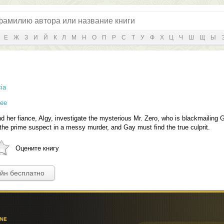
Е
Ж
З
И
Й
К
Л
М
Н
О
П
Р
С
Т
У
Ф
Х
Ц
Ч
Ш
Щ
Ы
ia
чее
her fiance, Algy, investigate the mysterious Mr. Zero, who is blackmailing G
he prime suspect in a messy murder, and Gay must find the true culprit.
Оцените книгу
айн бесплатно