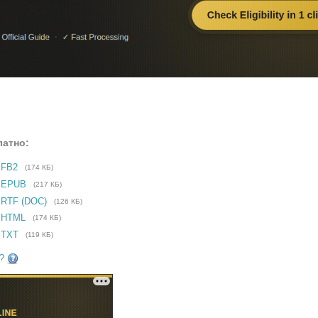
латно:
 FB2
(174 КБ)
е EPUB
(217 КБ)
 RTF (DOC)
(126 КБ)
 HTML
(174 КБ)
 TXT
(119 КБ)
?