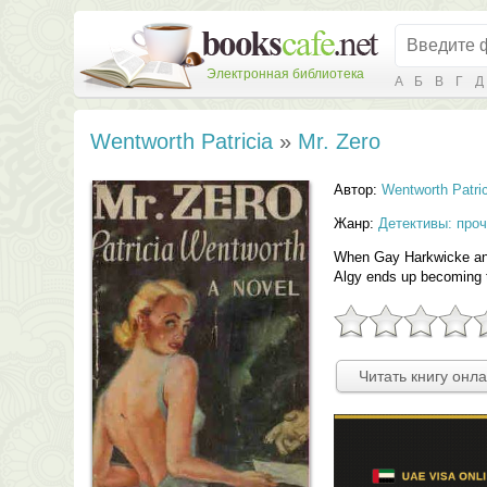
Электронная библиотека
А
Б
В
Г
Д
Wentworth Patricia
»
Mr. Zero
Автор:
Wentworth Patric
Жанр:
Детективы: про
When Gay Harkwicke and 
Algy ends up becoming t
Читать книгу онл