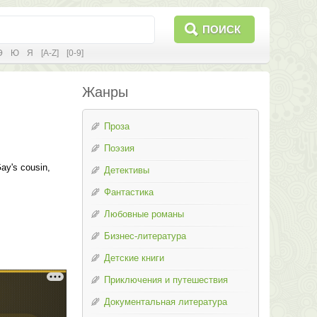
ПОИСК
Э
Ю
Я
[A-Z]
[0-9]
Жанры
Проза
Поэзия
ay's cousin,
Детективы
Фантастика
Любовные романы
Бизнес-литература
Детские книги
Приключения и путешествия
Документальная литература