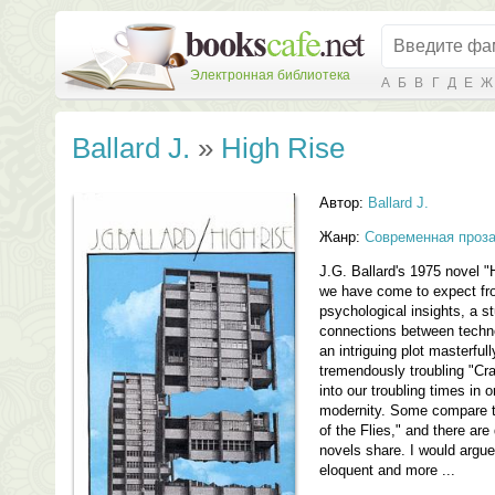
Электронная библиотека
А
Б
В
Г
Д
Е
Ж
Ballard J.
»
High Rise
Автор:
Ballard J.
Жанр:
Современная проз
J.G. Ballard's 1975 novel "H
we have come to expect fro
psychological insights, a st
connections between techn
an intriguing plot masterful
tremendously troubling "Cr
into our troubling times in 
modernity. Some compare th
of the Flies," and there are
novels share. I would argue
eloquent and more ...