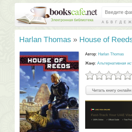
Электронная библиотека
А
Б
В
Г
Д
Е
Ж
Harlan Thomas
»
House of Reed
Автор:
Harlan Thomas
Жанр:
Альтернативная ис
Читать книгу онлайн