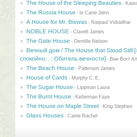
The House of the Sleeping Beauties
-
Kawa
The Russia House
-
le Carre John
A House for Mr. Biswas
-
Naipaul Vidiadhar
NOBLE HOUSE
-
Clavell James
The Gate House
-
Demille Nelson
Вечный дом / The House that Stood Still 
спокойно…; Обитель вечности]
-
Ван Вогт А
The Beach House
-
Patterson James
House of Cards
-
Murphy C. E.
The Sugar House
-
Lippman Laura
The Burnt House
-
Kellerman Faye
The House on Maple Street
-
King Stephen
Glass Houses
-
Caine Rachel