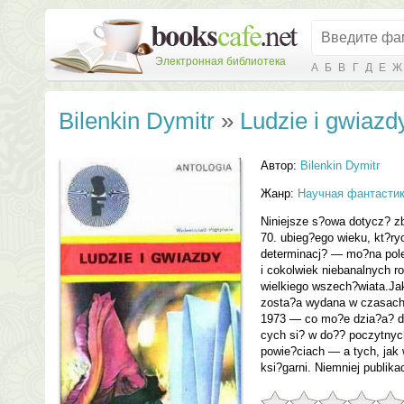
Электронная библиотека
А
Б
В
Г
Д
Е
Ж
Bilenkin Dymitr
»
Ludzie i gwiazd
Автор:
Bilenkin Dymitr
Жанр:
Научная фантасти
Niniejsze s?owa dotycz? zb
70. ubieg?ego wieku, kt?ry
determinacj? — mo?na pole
i cokolwiek niebanalnych r
wielkiego wszech?wiata.Ja
zosta?a wydana w czasach
1973 — co mo?e dzia?a? de
cych si? w do?? poczytnyc
powie?ciach — a tych, jak
ksi?garni. Niemniej publikac