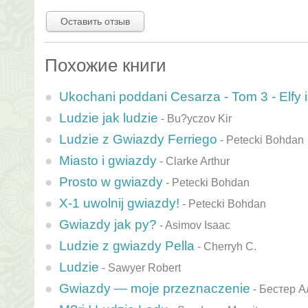
Оставить отзыв
Похожие книги
Ukochani poddani Cesarza - Tom 3 - Elfy i
Ludzie jak ludzie
-
Bu?yczov Kir
Ludzie z Gwiazdy Ferriego
-
Petecki Bohdan
Miasto i gwiazdy
-
Clarke Arthur
Prosto w gwiazdy
-
Petecki Bohdan
X-1 uwolnij gwiazdy!
-
Petecki Bohdan
Gwiazdy jak py?
-
Asimov Isaac
Ludzie z gwiazdy Pella
-
Cherryh C.
Ludzie
-
Sawyer Robert
Gwiazdy — moje przeznaczenie
-
Бестер 