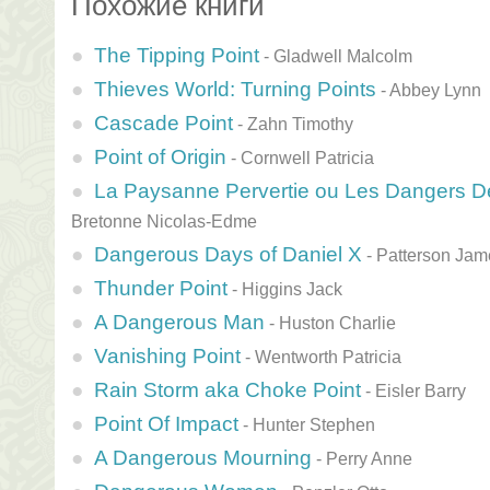
Похожие книги
The Tipping Point
-
Gladwell Malcolm
Thieves World: Turning Points
-
Abbey Lynn
Cascade Point
-
Zahn Timothy
Point of Origin
-
Cornwell Patricia
La Paysanne Pervertie ou Les Dangers De
Bretonne Nicolas-Edme
Dangerous Days of Daniel X
-
Patterson Jam
Thunder Point
-
Higgins Jack
A Dangerous Man
-
Huston Charlie
Vanishing Point
-
Wentworth Patricia
Rain Storm aka Choke Point
-
Eisler Barry
Point Of Impact
-
Hunter Stephen
A Dangerous Mourning
-
Perry Anne