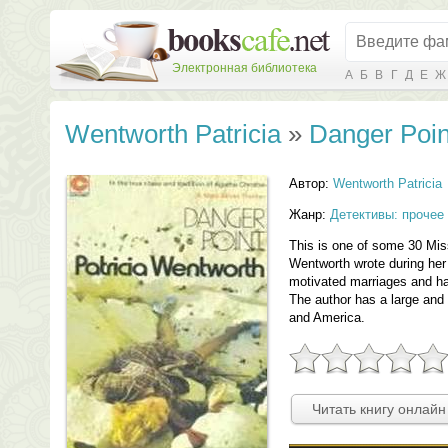
Электронная библиотека
А
Б
В
Г
Д
Е
Ж
Wentworth Patricia
»
Danger Poin
Автор:
Wentworth Patricia
Жанр:
Детективы: прочее
This is one of some 30 Mis
Wentworth wrote during her
motivated marriages and ha
The author has a large and 
and America.
Читать книгу онлайн