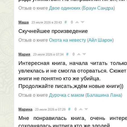
Отзыв о книге
Двое одиноких
(
Браун Сандра
)
Маша
#
0
23 июля 2026 в 20:43
Скучнейшее произведение
Отзыв о книге
Охота на невесту
(
Айл Шарон
)
Мария
#
0
23 июля 2026 в 07:34
Интересная книга, начала читать только
увлеклась и не смогла оторваться. Сюжет
книги не понятно кто же убийца.
Продолжайте писать,ждём новые книги))
Отзыв о книге
Дурочка с маком
(
Балашина Лана
)
Марина
#
0
23 июля 2026 в 07:29
Мне понравилась книга, очень интер
сохранялась интрига кто же злодей.