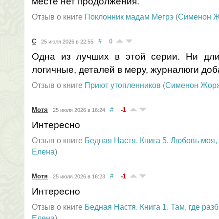
месте нет продолжения.
Отзыв о книге
Поклонник мадам Мегрэ
(
Сименон 
С
#
0
25 июля 2026 в 22:55
Одна из лучших в этой серии. Ни дли
логичные, деталей в меру, журналюги до
Отзыв о книге
Приют утопленников
(
Сименон Жор
Мотя
#
-1
25 июля 2026 в 16:24
Интересно
Отзыв о книге
Бедная Настя. Книга 5. Любовь моя,
Елена
)
Мотя
#
-1
25 июля 2026 в 16:23
Интересно
Отзыв о книге
Бедная Настя. Книга 1. Там, где ра
Елена
)