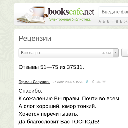
Электронная библиотека
А
Б
В
Г
Д
Е
Ж
Рецензии
Все жанры
37443
Отзывы 51—75 из 37531.
Герман Сапунов.
#
0
27 июля 2026 в 15:26
Спасибо.
К сожалению Вы правы. Почти во всем.
А слог хороший, юмор тонкий.
Хочется перечитывать.
Да благословит Вас ГОСПОДЬ!