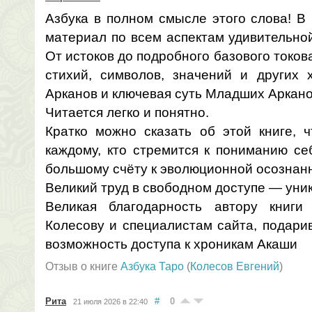
Азбука в полном смысле этого слова! В
материал по всем аспектам удивительно
От истоков до подробного базового токов
стихий, символов, значений и других 
Арканов и ключевая суть Младших Аркано
Читается легко и понятно.
Кратко можно сказать об этой книге, ч
каждому, кто стремится к пониманию се
большому счёту к эволюционной осознан
Великий труд в свободном доступе — уни
Великая благодарность автору книги
Колесову и специалистам сайта, подари
возможность доступа к хроникам Акаши
Отзыв о книге
Азбука Таро
(
Колесов Евгений
)
Рита
#
0
21 июля 2026 в 22:40