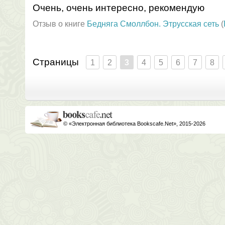
Очень, очень интересно, рекомендую
Отзыв о книге
Бедняга Смоллбон. Этрусская сеть
(
Страницы
1
2
3
4
5
6
7
8
© «Электронная библиотека Bookscafe.Net», 2015-2026