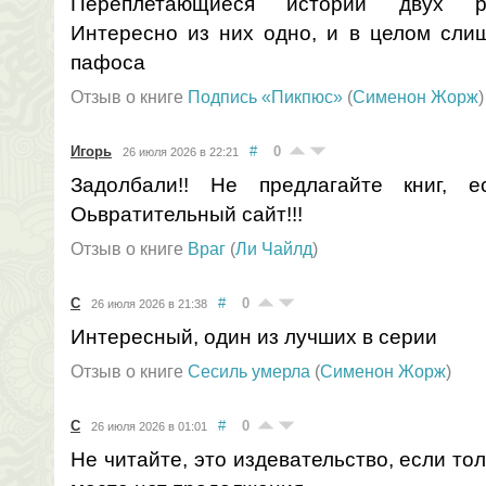
Переплетающиеся истории двух ра
Интересно из них одно, и в целом слиш
пафоса
Отзыв о книге
Подпись «Пикпюс»
(
Сименон Жорж
)
Игорь
#
0
26 июля 2026 в 22:21
Задолбали!! Не предлагайте книг, ес
Оьвратительный сайт!!!
Отзыв о книге
Враг
(
Ли Чайлд
)
С
#
0
26 июля 2026 в 21:38
Интересный, один из лучших в серии
Отзыв о книге
Сесиль умерла
(
Сименон Жорж
)
С
#
0
26 июля 2026 в 01:01
Не читайте, это издевательство, если тол