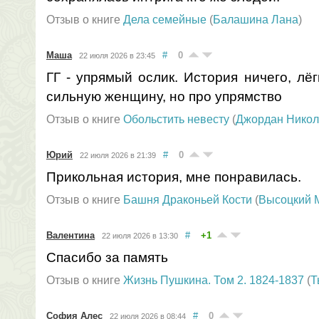
Отзыв о книге
Дела семейные
(
Балашина Лана
)
Маша
#
0
22 июля 2026 в 23:45
ГГ - упрямый ослик. История ничего, лё
сильную женщину, но про упрямство
Отзыв о книге
Обольстить невесту
(
Джордан Никол
Юрий
#
0
22 июля 2026 в 21:39
Прикольная история, мне понравилась.
Отзыв о книге
Башня Драконьей Кости
(
Высоцкий 
Валентина
#
+1
22 июля 2026 в 13:30
Спасибо за память
Отзыв о книге
Жизнь Пушкина. Том 2. 1824-1837
(
Т
София Алес
#
0
22 июля 2026 в 08:44