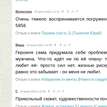
Валентина
#
0
25 июля 2026 в 11:13
Очень тяжело воспринимается погружен
5856
Отзыв о книге
Пушкин (часть 1)
(
Тынянов Юрий
)
Маша
#
0
24 июля 2026 в 22:59
Героиня сама придумала себе проблем
мужчина. Что-то идёт не по её плану- 
любит её- просто сил нет, жизнью риску
равно это забывает - он меня не любит.
Отзыв о книге
Избранник из мечты [Невеста сердит
С
#
0
24 июля 2026 в 22:56
Прикольный сюжет, художественности поч
Отзыв о книге
Жомон, остановка 51 минуту
(
Симен