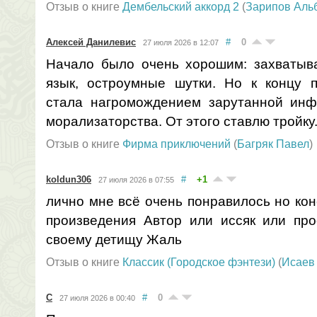
Отзыв о книге
Дембельский аккорд 2
(
Зарипов Аль
Алексей Данилевис
#
0
27 июля 2026 в 12:07
Начало было очень хорошим: захватыв
язык, остроумные шутки. Но к концу п
стала нагромождением зарутанной инф
морализаторства. От этого ставлю тройку
Отзыв о книге
Фирма приключений
(
Багряк Павел
)
koldun306
#
+1
27 июля 2026 в 07:55
лично мне всё очень понравилось но кон
произведения Автор или иссяк или про
своему детищу Жаль
Отзыв о книге
Классик (Городское фэнтези)
(
Исаев
С
#
0
27 июля 2026 в 00:40