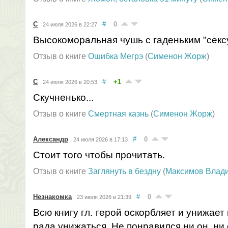
С
#
0
24 июля 2026 в 22:27
Высокоморальная чушь с гаденьким "сек
Отзыв о книге
Ошибка Мегрэ
(
Сименон Жорж
)
С
#
+1
24 июля 2026 в 20:53
Скучненько...
Отзыв о книге
Смертная казнь
(
Сименон Жорж
)
Александр
#
0
24 июля 2026 в 17:13
Стоит того чтобы прочитать.
Отзыв о книге
Заглянуть в бездну
(
Максимов Влад
Незнакомка
#
0
23 июля 2026 в 21:39
Всю книгу гл. герой оскорбляет и унижает 
рада унижаться. Не понравился ни он, ни 